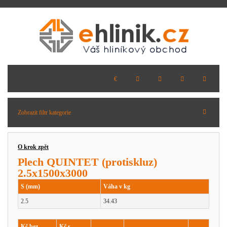
Zobrazit filtr kategorie
O krok zpět
Plech QUINTET (protiskluz)
2.5x1500x3000
S (mm)
Váha v kg
2.5
34.43
Kč bez
Kč s