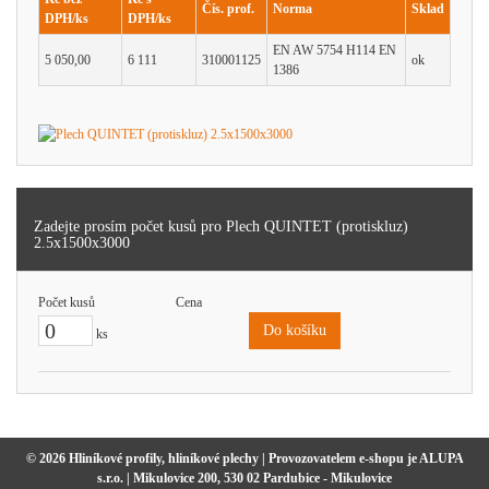
Čís. prof.
Norma
Sklad
DPH/ks
DPH/ks
EN AW 5754 H114 EN
5 050,00
6 111
310001125
ok
1386
Zadejte prosím počet kusů pro Plech QUINTET (protiskluz)
2.5x1500x3000
Počet kusů
Cena
Do košíku
ks
© 2026 Hliníkové profily, hliníkové plechy | Provozovatelem e-shopu je ALUPA
s.r.o. | Mikulovice 200, 530 02 Pardubice - Mikulovice