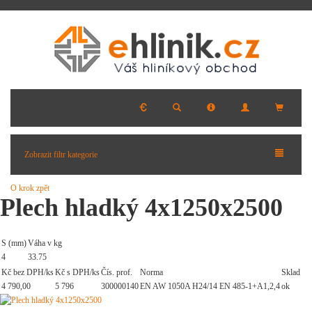
Zobrazit filtr kategorie
O krok zpět
Plech hladký 4x1250x2500
S (mm)
Váha v kg
4
33.75
Kč bez DPH/ks
Kč s DPH/ks
Čís. prof.
Norma
Sklad
4 790,00
5 796
300000140
EN AW 1050A H24/14 EN 485-1+A1,2,4
ok