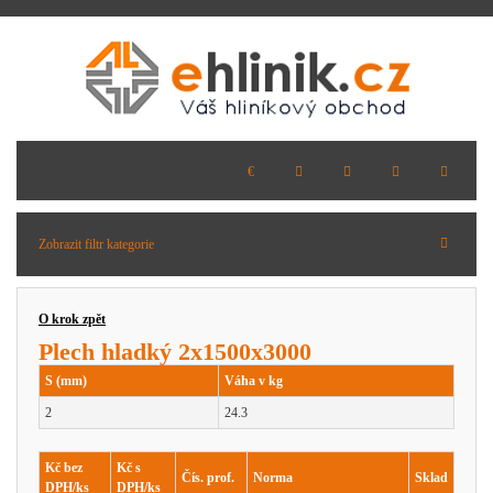
Zobrazit filtr kategorie
O krok zpět
Plech hladký 2x1500x3000
S (mm)
Váha v kg
2
24.3
Kč bez
Kč s
Čís. prof.
Norma
Sklad
DPH/ks
DPH/ks