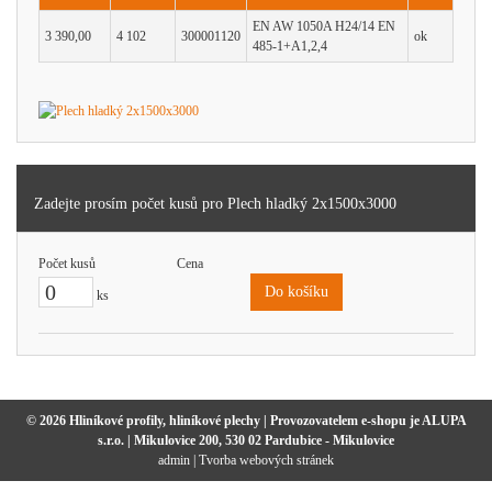
EN AW 1050A H24/14 EN
3 390,00
4 102
300001120
ok
485-1+A1,2,4
Zadejte prosím počet kusů pro Plech hladký 2x1500x3000
Počet kusů
Cena
Do košíku
ks
© 2026 Hliníkové profily, hliníkové plechy | Provozovatelem e-shopu je ALUPA
s.r.o. | Mikulovice 200, 530 02 Pardubice - Mikulovice
admin
|
Tvorba webových stránek