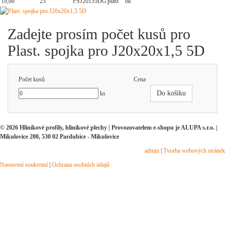
19,00
23
PSJ20155DG
plast
ok
Zadejte prosím počet kusů pro
Plast. spojka pro J20x20x1,5 5D
Počet kusů
Cena
Do košíku
ks
© 2026 Hliníkové profily, hliníkové plechy | Provozovatelem e-shopu je ALUPA s.r.o. |
Mikulovice 200, 530 02 Pardubice - Mikulovice
admin
|
Tvorba webových stránek
Nastavení soukromí
|
Ochrana osobních údajů