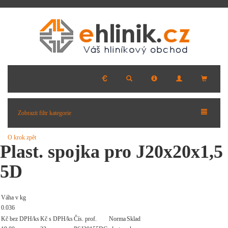
Zobrazit filtr kategorie
O krok zpět
Plast. spojka pro J20x20x1,5
5D
Váha v kg
0.036
Kč bez DPH/ks
Kč s DPH/ks
Čís. prof.
Norma
Sklad