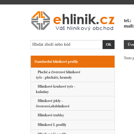
tel.:
mail
Úvo
Tento p
Standardní hliníkové profily
Ploché a čtvercové hliníkové
tyče - plocháče, hranoly
Hliníkové kruhové tyče -
kulatiny
Hliníkové jekly -
čtvercové,obdelníkové
Hliníkové trubky
Hliníkové L profily