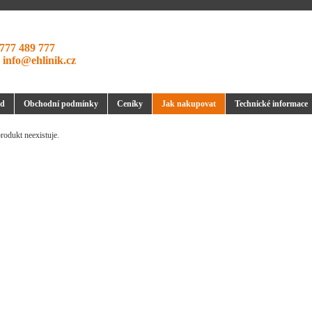
777 489 777
:
info@ehlinik.cz
d
Obchodní podmínky
Ceníky
Jak nakupovat
Technické informace
rodukt neexistuje.