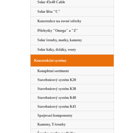
Solar 45x40 Cable
Solar lišta "C"
Konstrukce na rovné střechy
Příchytky "Omega" a "Z"
Solar šrouby, matky, kameny
Solar háky, držáky, vruty
Konstrukční systémy
Kompletní sortiment
Stavebnicový systém K20
Stavebnicový systém K30
Stavebnicový systém K40
Stavebnicový systém K45
Spojovací komponenty
Kameny, T-šrouby