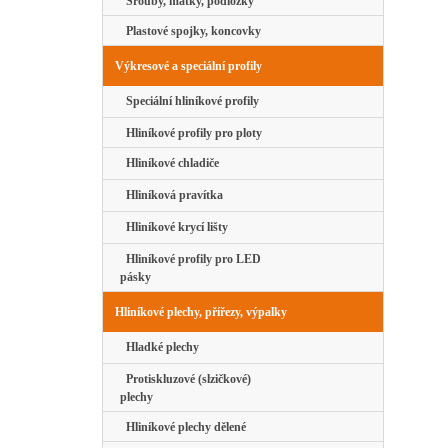
Šrouby, matky, podložky
Plastové spojky, koncovky
Výkresové a speciální profily
Speciální hliníkové profily
Hliníkové profily pro ploty
Hliníkové chladiče
Hliníková pravítka
Hliníkové krycí lišty
Hliníkové profily pro LED
pásky
Hliníkové plechy, přířezy, výpalky
Hladké plechy
Protiskluzové (slzičkové)
plechy
Hliníkové plechy dělené