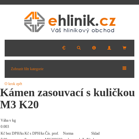
Zobrazit filtr kategorie
O krok zpět
Kámen zasouvací s kuličkou
M3 K20
Váha v kg
0.003
Kč bez DPH/ks
Kč s DPH/ks
Čís. prof.
Norma
Sklad