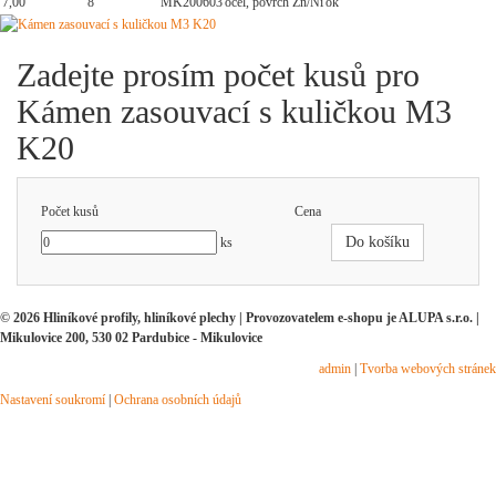
7,00
8
MK200603
ocel, povrch Zn/Ni
ok
Zadejte prosím počet kusů pro
Kámen zasouvací s kuličkou M3
K20
Počet kusů
Cena
Do košíku
ks
© 2026 Hliníkové profily, hliníkové plechy | Provozovatelem e-shopu je ALUPA s.r.o. |
Mikulovice 200, 530 02 Pardubice - Mikulovice
admin
|
Tvorba webových stránek
Nastavení soukromí
|
Ochrana osobních údajů