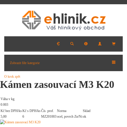
Zobrazit filtr kategorie
O krok zpět
Kámen zasouvací M3 K20
Váha v kg
0.003
Kč bez DPH/ks
Kč s DPH/ks
Čís. prof.
Norma
Sklad
5,00
6
MZ201003
ocel, povrch Zn/Ni
ok