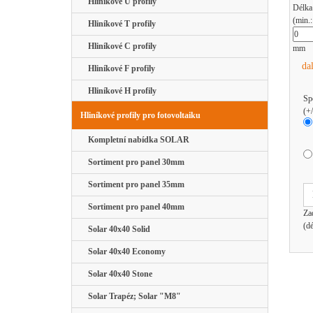
Hliníkové U profily
Délka
(min.
Hliníkové T profily
Hliníkové C profily
mm
da
Hliníkové F profily
Hliníkové H profily
Sp
(+
Hliníkové profily pro fotovoltaiku
Kompletní nabídka SOLAR
Sortiment pro panel 30mm
Sortiment pro panel 35mm
Sortiment pro panel 40mm
Za
(d
Solar 40x40 Solid
Solar 40x40 Economy
Solar 40x40 Stone
Solar Trapéz; Solar "M8"