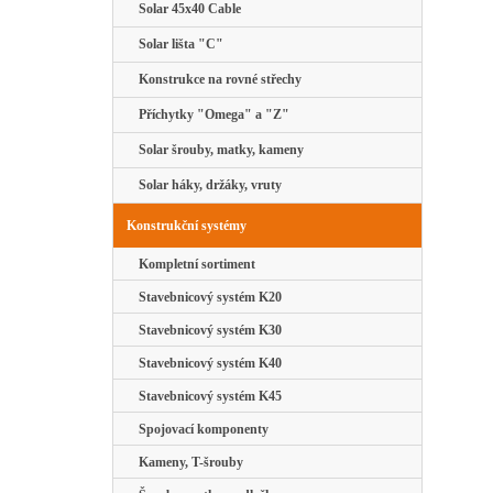
Solar 45x40 Cable
Solar lišta "C"
Konstrukce na rovné střechy
Příchytky "Omega" a "Z"
Solar šrouby, matky, kameny
Solar háky, držáky, vruty
Konstrukční systémy
Kompletní sortiment
Stavebnicový systém K20
Stavebnicový systém K30
Stavebnicový systém K40
Stavebnicový systém K45
Spojovací komponenty
Kameny, T-šrouby