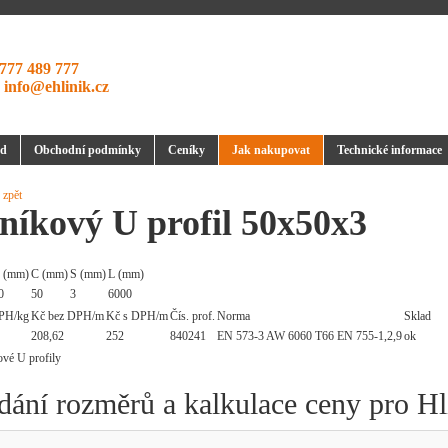
777 489 777
:
info@ehlinik.cz
d
Obchodní podmínky
Ceníky
Jak nakupovat
Technické informace
 zpět
níkový U profil 50x50x3
 (mm)
C (mm)
S (mm)
L (mm)
0
50
3
6000
PH/kg
Kč bez DPH/m
Kč s DPH/m
Čís. prof.
Norma
Sklad
208,62
252
840241
EN 573-3 AW 6060 T66 EN 755-1,2,9
ok
dání rozměrů a kalkulace ceny pro H