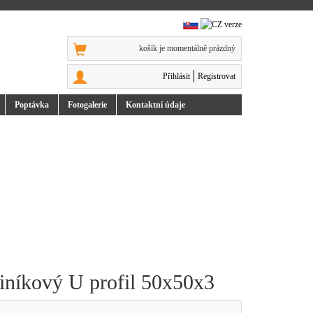
košík je momentálně prázdný
Přihlásit
Registrovat
Poptávka
Foto
galerie
Kontakt
ní údaje
liníkový U profil 50x50x3