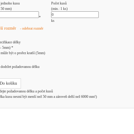
 jednoho kusu
Počet kusů
: 50 mm)
(min.: 1 ks)
*
ks
lší rozměr
- odebrat rozměr
ecifikace délky
/- 5mm) *
může být o prořez kratší (5mm)
dodržet požadovanou délku
Do košíku
dejte požadovanou délku a počet kusů
élka kusu nesmí být menší než 50 mm a zároveň delší než 6000 mm!)