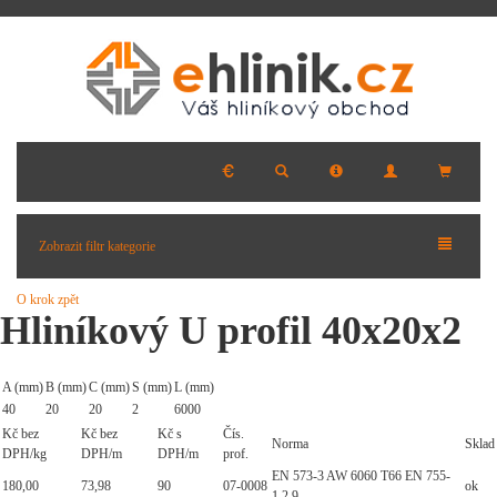
Zobrazit filtr kategorie
O krok zpět
Hliníkový U profil 40x20x2
A (mm)
B (mm)
C (mm)
S (mm)
L (mm)
40
20
20
2
6000
Kč bez
Kč bez
Kč s
Čís.
Norma
Sklad
DPH/kg
DPH/m
DPH/m
prof.
EN 573-3 AW 6060 T66 EN 755-
180,00
73,98
90
07-0008
ok
1,2,9