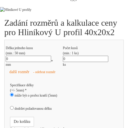
Zadání rozměrů a kalkulace ceny
pro Hliníkový U profil 40x20x2
Délka jednoho kusu
Počet kusů
(min.: 50 mm)
(min.: 1 ks)
*
mm
ks
další rozměr
- odebrat rozměr
Specifikace délky
(+/- 5mm) *
může být o prořez kratší (5mm)
dodržet požadovanou délku
Do košíku