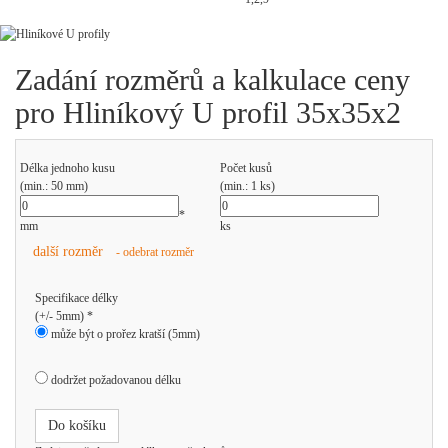
Zadání rozměrů a kalkulace ceny
pro Hliníkový U profil 35x35x2
Délka jednoho kusu
Počet kusů
(min.: 50 mm)
(min.: 1 ks)
*
mm
ks
další rozměr
- odebrat rozměr
Specifikace délky
(+/- 5mm) *
může být o prořez kratší (5mm)
dodržet požadovanou délku
Do košíku