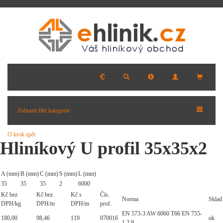
Zobrazit filtr kategorie
O krok zpět
Hliníkový U profil 35x35x2
A (mm)
B (mm)
C (mm)
S (mm)
L (mm)
35
35
35
2
6000
Kč bez
Kč bez
Kč s
Čís.
Norma
Sklad
DPH/kg
DPH/m
DPH/m
prof.
EN 573-3 AW 6060 T66 EN 755-
180,00
98,46
119
070016
ok
1,2,9