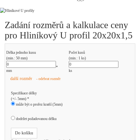
Zadání rozměrů a kalkulace ceny
pro Hliníkový U profil 20x20x1,5
Délka jednoho kusu
Počet kusů
(min.: 50 mm)
(min.: 1 ks)
*
mm
ks
další rozměr
- odebrat rozměr
Specifikace délky
(+/- 5mm) *
může být o prořez kratší (5mm)
dodržet požadovanou délku
Do košíku