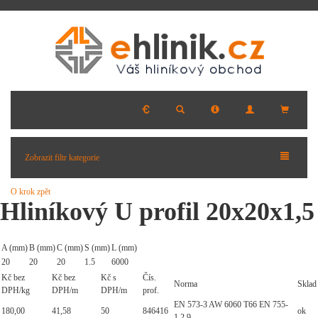
Zobrazit filtr kategorie
O krok zpět
Hliníkový U profil 20x20x1,5
A (mm)
B (mm)
C (mm)
S (mm)
L (mm)
20
20
20
1.5
6000
Kč bez
Kč bez
Kč s
Čís.
Norma
Sklad
DPH/kg
DPH/m
DPH/m
prof.
EN 573-3 AW 6060 T66 EN 755-
180,00
41,58
50
846416
ok
1,2,9