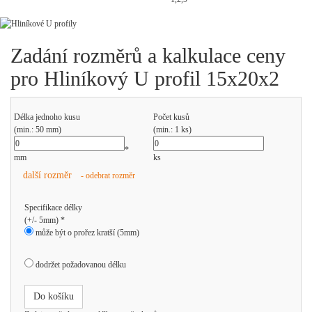
Zadání rozměrů a kalkulace ceny
pro Hliníkový U profil 15x20x2
Délka jednoho kusu
Počet kusů
(min.: 50 mm)
(min.: 1 ks)
*
mm
ks
další rozměr
- odebrat rozměr
Specifikace délky
(+/- 5mm) *
může být o prořez kratší (5mm)
dodržet požadovanou délku
Do košíku