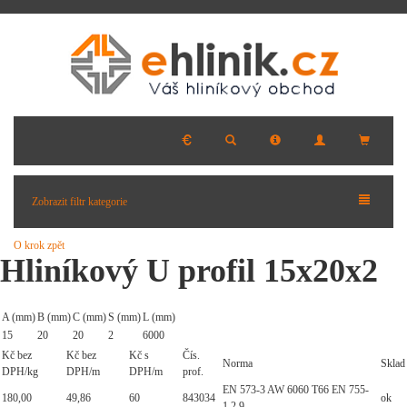
Zobrazit filtr kategorie
O krok zpět
Hliníkový U profil 15x20x2
A (mm)
B (mm)
C (mm)
S (mm)
L (mm)
15
20
20
2
6000
Kč bez
Kč bez
Kč s
Čís.
Norma
Sklad
DPH/kg
DPH/m
DPH/m
prof.
EN 573-3 AW 6060 T66 EN 755-
180,00
49,86
60
843034
ok
1,2,9