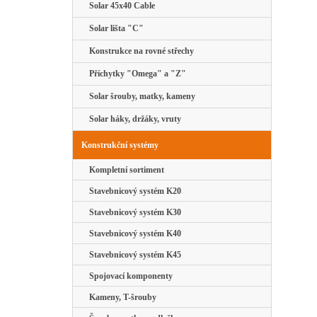
Solar 45x40 Cable
Solar lišta "C"
Konstrukce na rovné střechy
Příchytky "Omega" a "Z"
Solar šrouby, matky, kameny
Solar háky, držáky, vruty
Konstrukční systémy
Kompletní sortiment
Stavebnicový systém K20
Stavebnicový systém K30
Stavebnicový systém K40
Stavebnicový systém K45
Spojovací komponenty
Kameny, T-šrouby