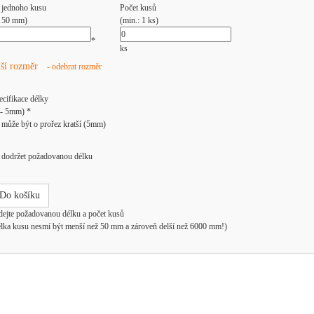
 jednoho kusu
Počet kusů
: 50 mm)
(min.: 1 ks)
*
ks
lší rozměr
- odebrat rozměr
ecifikace délky
/- 5mm) *
může být o prořez kratší (5mm)
dodržet požadovanou délku
Do košíku
dejte požadovanou délku a počet kusů
élka kusu nesmí být menší než 50 mm a zároveň delší než 6000 mm!)