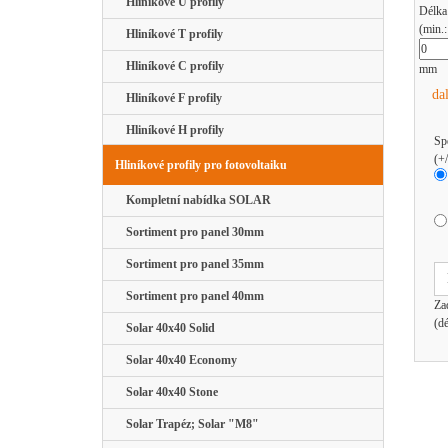
Hliníkové U profily
Délka
(min.
Hliníkové T profily
Hliníkové C profily
mm
da
Hliníkové F profily
Hliníkové H profily
Sp
(+
Hliníkové profily pro fotovoltaiku
Kompletní nabídka SOLAR
Sortiment pro panel 30mm
Sortiment pro panel 35mm
Sortiment pro panel 40mm
Za
(d
Solar 40x40 Solid
Solar 40x40 Economy
Solar 40x40 Stone
Solar Trapéz; Solar "M8"