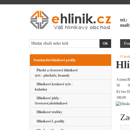
tel.:
mail
Úvo
O krok
Standardní hliníkové profily
Hli
Ploché a čtvercové hliníkové
tyče - plocháče, hranoly
A (mm)
B
Hliníkové kruhové tyče -
50
5
kulatiny
Kč bez D
180,00
Hliníkové jekly -
čtvercové,obdelníkové
Hliníkové trubky
Za
Hliníkové L profily