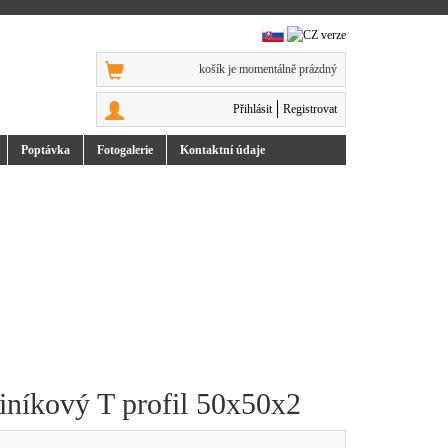
košík je momentálně prázdný
Přihlásit
Registrovat
Poptávka
Foto
galerie
Kontakt
ní údaje
iníkový T profil 50x50x2