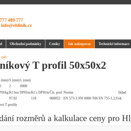
777 489 777
:
info@ehlinik.cz
d
Obchodní podmínky
Ceníky
Jak nakupovat
Technické informace
 zpět
níkový T profil 50x50x2
 (mm)
S (mm)
L (mm)
0
2
6000
PH/kg
Kč bez DPH/m
Kč s DPH/m
Čís. prof.
Norma
Sklad
97,92
118
060052
EN 573-3 AW 6060 T66 EN 755-1,2,9
ok
dání rozměrů a kalkulace ceny pro Hl