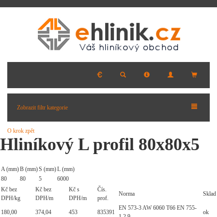
Zobrazit filtr kategorie
O krok zpět
Hliníkový L profil 80x80x5
A (mm)
B (mm)
S (mm)
L (mm)
80
80
5
6000
Kč bez
Kč bez
Kč s
Čís.
Norma
Sklad
DPH/kg
DPH/m
DPH/m
prof.
EN 573-3 AW 6060 T66 EN 755-
180,00
374,04
453
835391
ok
1,2,9