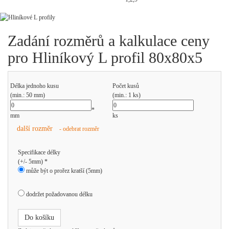
Zadání rozměrů a kalkulace ceny
pro Hliníkový L profil 80x80x5
Délka jednoho kusu
Počet kusů
(min.: 50 mm)
(min.: 1 ks)
*
mm
ks
další rozměr
- odebrat rozměr
Specifikace délky
(+/- 5mm) *
může být o prořez kratší (5mm)
dodržet požadovanou délku
Do košíku