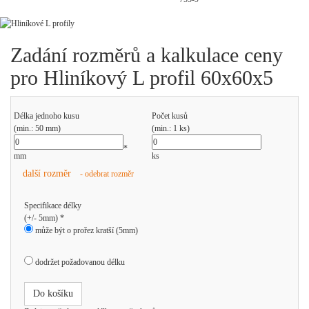
Zadání rozměrů a kalkulace ceny
pro Hliníkový L profil 60x60x5
Délka jednoho kusu
Počet kusů
(min.: 50 mm)
(min.: 1 ks)
*
mm
ks
další rozměr
- odebrat rozměr
Specifikace délky
(+/- 5mm) *
může být o prořez kratší (5mm)
dodržet požadovanou délku
Do košíku