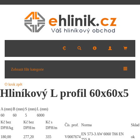
Zobrazit filtr kategorie
O krok zpět
Hliníkový L profil 60x60x5
A (mm)
B (mm)
S (mm)
L (mm)
60
60
5
6000
Kč bez
Kč bez
Kč s
Čís. prof.
Norma
Sklad
DPH/kg
DPH/m
DPH/m
EN 573-3 AW 6060 T66 EN
180,00
277,20
335
V0007674
ok
755-9