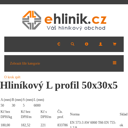
Zobrazit filtr kategorie
O krok zpět
Hliníkový L profil 50x30x5
A (mm)
B (mm)
S (mm)
L (mm)
50
30
5
6000
Kč bez
Kč bez
Kč s
Čís.
Norma
Sklad
DPH/kg
DPH/m
DPH/m
prof.
EN 573-3 AW 6060 T66 EN 755-
180,00
182,52
221
833786
ok
1,2,9