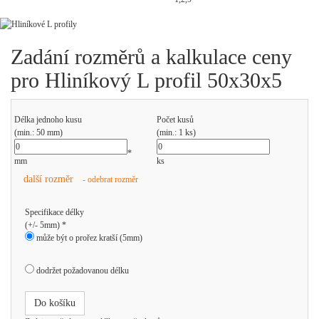
Zadání rozměrů a kalkulace ceny
pro Hliníkový L profil 50x30x5
Délka jednoho kusu
Počet kusů
(min.: 50 mm)
(min.: 1 ks)
*
mm
ks
další rozměr
- odebrat rozměr
Specifikace délky
(+/- 5mm) *
může být o prořez kratší (5mm)
dodržet požadovanou délku
Do košíku