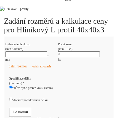
Zadání rozměrů a kalkulace ceny
pro Hliníkový L profil 40x40x3
Délka jednoho kusu
Počet kusů
(min.: 50 mm)
(min.: 1 ks)
*
mm
ks
další rozměr
- odebrat rozměr
Specifikace délky
(+/- 5mm) *
může být o prořez kratší (5mm)
dodržet požadovanou délku
Do košíku