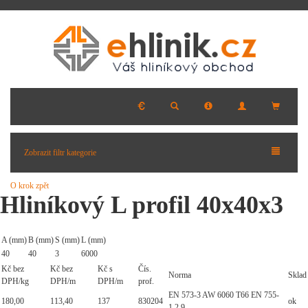
Zobrazit filtr kategorie
O krok zpět
Hliníkový L profil 40x40x3
A (mm)
B (mm)
S (mm)
L (mm)
40
40
3
6000
Kč bez
Kč bez
Kč s
Čís.
Norma
Sklad
DPH/kg
DPH/m
DPH/m
prof.
EN 573-3 AW 6060 T66 EN 755-
180,00
113,40
137
830204
ok
1,2,9