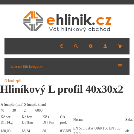
Zobrazit filtr kategorie
O krok zpět
Hliníkový L profil 40x30x2
A (mm)
B (mm)
S (mm)
L (mm)
40
30
2
6000
Kč bez
Kč bez
Kč s
Čís.
Norma
Sklad
DPH/kg
DPH/m
DPH/m
prof.
EN 573-3 AW 6060 T66 EN 755-
180,00
66,24
80
833785
ok
1,2,9