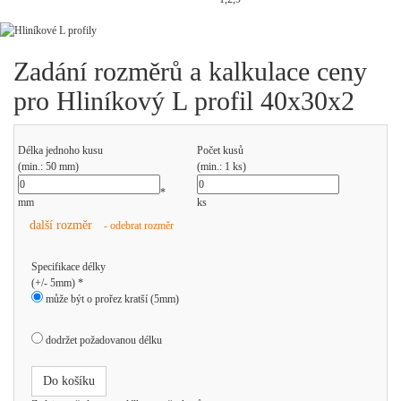
Zadání rozměrů a kalkulace ceny
pro Hliníkový L profil 40x30x2
Délka jednoho kusu
Počet kusů
(min.: 50 mm)
(min.: 1 ks)
*
mm
ks
další rozměr
- odebrat rozměr
Specifikace délky
(+/- 5mm) *
může být o prořez kratší (5mm)
dodržet požadovanou délku
Do košíku