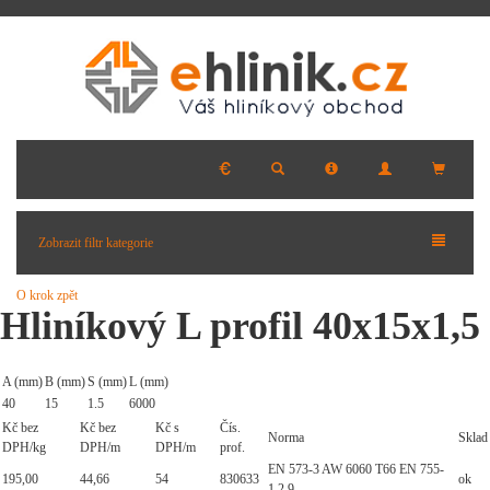
Zobrazit filtr kategorie
O krok zpět
Hliníkový L profil 40x15x1,5
A (mm)
B (mm)
S (mm)
L (mm)
40
15
1.5
6000
Kč bez
Kč bez
Kč s
Čís.
Norma
Sklad
DPH/kg
DPH/m
DPH/m
prof.
EN 573-3 AW 6060 T66 EN 755-
195,00
44,66
54
830633
ok
1,2,9