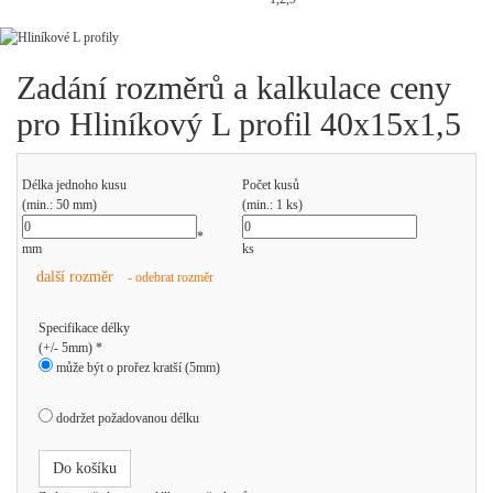
Zadání rozměrů a kalkulace ceny
pro Hliníkový L profil 40x15x1,5
Délka jednoho kusu
Počet kusů
(min.: 50 mm)
(min.: 1 ks)
*
mm
ks
další rozměr
- odebrat rozměr
Specifikace délky
(+/- 5mm) *
může být o prořez kratší (5mm)
dodržet požadovanou délku
Do košíku