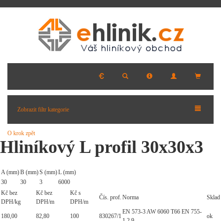
Zobrazit filtr kategorie
O krok zpět
Hliníkový L profil 30x30x3
A (mm)
B (mm)
S (mm)
L (mm)
30
30
3
6000
Kč bez
Kč bez
Kč s
Čís. prof.
Norma
Sklad
DPH/kg
DPH/m
DPH/m
EN 573-3 AW 6060 T66 EN 755-
180,00
82,80
100
830267/1
ok
1,2,9