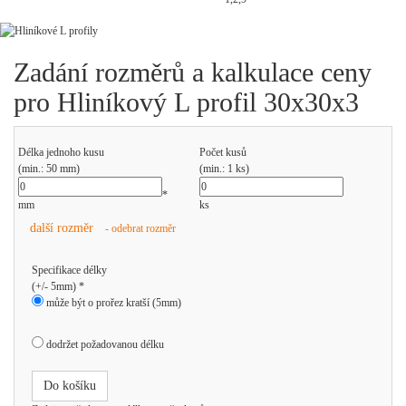
Zadání rozměrů a kalkulace ceny
pro Hliníkový L profil 30x30x3
Délka jednoho kusu
Počet kusů
(min.: 50 mm)
(min.: 1 ks)
*
mm
ks
další rozměr
- odebrat rozměr
Specifikace délky
(+/- 5mm) *
může být o prořez kratší (5mm)
dodržet požadovanou délku
Do košíku