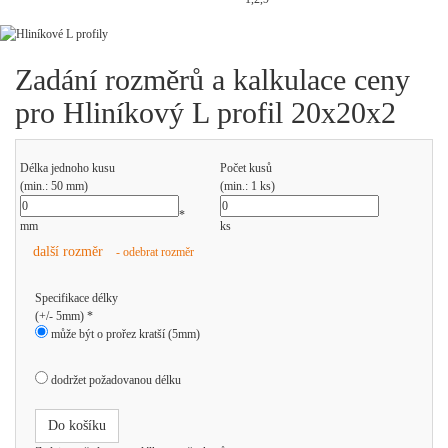
Zadání rozměrů a kalkulace ceny
pro Hliníkový L profil 20x20x2
Délka jednoho kusu
Počet kusů
(min.: 50 mm)
(min.: 1 ks)
*
mm
ks
další rozměr
- odebrat rozměr
Specifikace délky
(+/- 5mm) *
může být o prořez kratší (5mm)
dodržet požadovanou délku
Do košíku