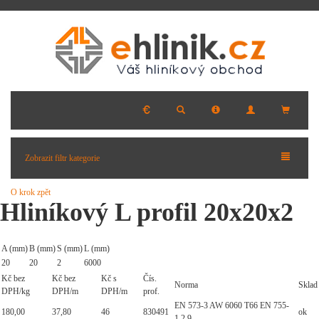
Zobrazit filtr kategorie
O krok zpět
Hliníkový L profil 20x20x2
A (mm)
B (mm)
S (mm)
L (mm)
20
20
2
6000
Kč bez
Kč bez
Kč s
Čís.
Norma
Sklad
DPH/kg
DPH/m
DPH/m
prof.
EN 573-3 AW 6060 T66 EN 755-
180,00
37,80
46
830491
ok
1,2,9