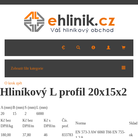
Zobrazit filtr kategorie
O krok zpět
Hliníkový L profil 20x15x2
A (mm)
B (mm)
S (mm)
L (mm)
20
15
2
6000
Kč bez
Kč bez
Kč s
Čís.
Norma
Sklad
DPH/kg
DPH/m
DPH/m
prof.
EN 573-3 AW 6060 T66 EN 755-
180,00
37,80
46
833783
ok
1,2,9