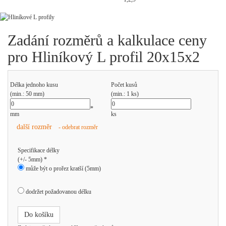
Zadání rozměrů a kalkulace ceny
pro Hliníkový L profil 20x15x2
Délka jednoho kusu
Počet kusů
(min.: 50 mm)
(min.: 1 ks)
*
mm
ks
další rozměr
- odebrat rozměr
Specifikace délky
(+/- 5mm) *
může být o prořez kratší (5mm)
dodržet požadovanou délku
Do košíku