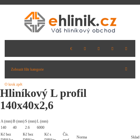
Zobrazit filtr kategorie
O krok zpět
Hliníkový L profil
140x40x2,6
A (mm)
B (mm)
S (mm)
L (mm)
140
40
2.6
6000
Kč bez
Kč bez
Kč s
Čís.
Norma
Sklad