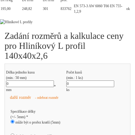
DPH/kg
DPH/m
DPH/m
prof.
EN 573-3 AW 6060 T66 EN 755-
195,00
248,82
301
833762
ok
1,2,9
Zadání rozměrů a kalkulace ceny
pro Hliníkový L profil
140x40x2,6
Délka jednoho kusu
Počet kusů
(min.: 50 mm)
(min.: 1 ks)
*
mm
ks
další rozměr
- odebrat rozměr
Specifikace délky
(+/- 5mm) *
může být o prořez kratší (5mm)