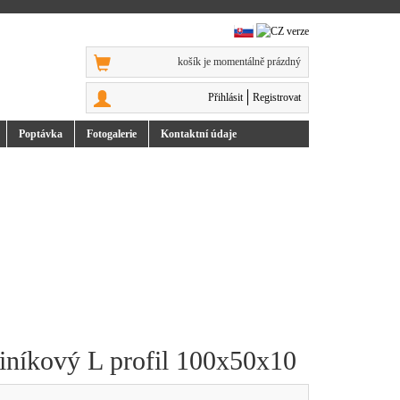
košík je momentálně prázdný
Přihlásit
Registrovat
Poptávka
Foto
galerie
Kontakt
ní údaje
liníkový L profil 100x50x10