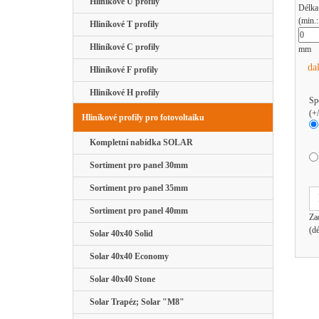
Hliníkové U profily
Délka
(min.
Hliníkové T profily
Hliníkové C profily
mm
da
Hliníkové F profily
Hliníkové H profily
Sp
(+
Hliníkové profily pro fotovoltaiku
Kompletní nabídka SOLAR
Sortiment pro panel 30mm
Sortiment pro panel 35mm
Sortiment pro panel 40mm
Za
(d
Solar 40x40 Solid
Solar 40x40 Economy
Solar 40x40 Stone
Solar Trapéz; Solar "M8"