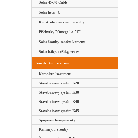
Solar 45x40 Cable
Solar lišta "C"
Konstrukce na rovné střechy
Příchytky "Omega" a "Z"
Solar šrouby, matky, kameny
Solar háky, držáky, vruty
Konstrukční systémy
Kompletní sortiment
Stavebnicový systém K20
Stavebnicový systém K30
Stavebnicový systém K40
Stavebnicový systém K45
Spojovací komponenty
Kameny, T-šrouby