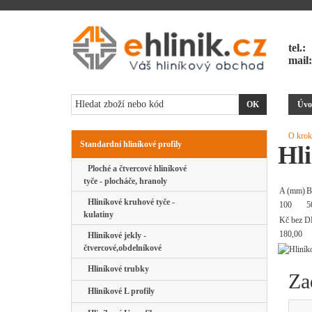
tel.:
mail
Úvo
O krok
Standardní hliníkové profily
Hli
Ploché a čtvercové hliníkové
tyče - plocháče, hranoly
A (mm)
B
Hliníkové kruhové tyče -
100
5
kulatiny
Kč bez D
180,00
Hliníkové jekly -
čtvercové,obdelníkové
Hliníkové trubky
Za
Hliníkové L profily