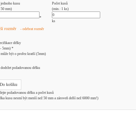
 jednoho kusu
Počet kusů
: 50 mm)
(min.: 1 ks)
*
ks
lší rozměr
- odebrat rozměr
ecifikace délky
/- 5mm) *
může být o prořez kratší (5mm)
dodržet požadovanou délku
Do košíku
dejte požadovanou délku a počet kusů
élka kusu nesmí být menší než 50 mm a zároveň delší než 6000 mm!)