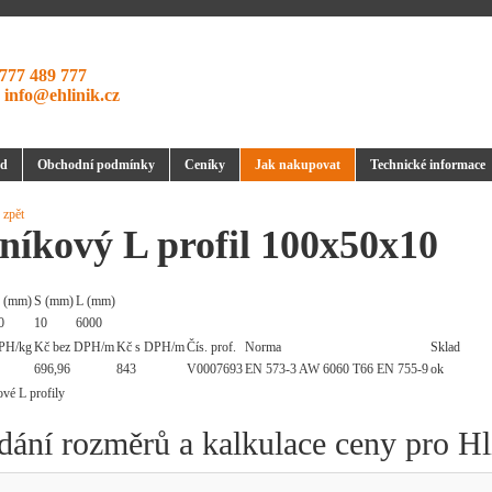
777 489 777
:
info@ehlinik.cz
d
Obchodní podmínky
Ceníky
Jak nakupovat
Technické informace
 zpět
níkový L profil 100x50x10
 (mm)
S (mm)
L (mm)
0
10
6000
PH/kg
Kč bez DPH/m
Kč s DPH/m
Čís. prof.
Norma
Sklad
696,96
843
V0007693
EN 573-3 AW 6060 T66 EN 755-9
ok
dání rozměrů a kalkulace ceny pro H