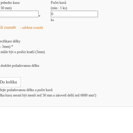
 jednoho kusu
Počet kusů
: 50 mm)
(min.: 1 ks)
*
ks
lší rozměr
- odebrat rozměr
ecifikace délky
/- 5mm) *
může být o prořez kratší (5mm)
dodržet požadovanou délku
Do košíku
dejte požadovanou délku a počet kusů
élka kusu nesmí být menší než 50 mm a zároveň delší než 6000 mm!)