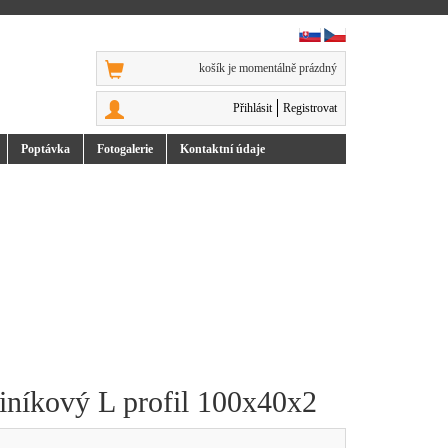
košík je momentálně prázdný
Přihlásit
Registrovat
Poptávka
Foto
galerie
Kontakt
ní údaje
iníkový L profil 100x40x2