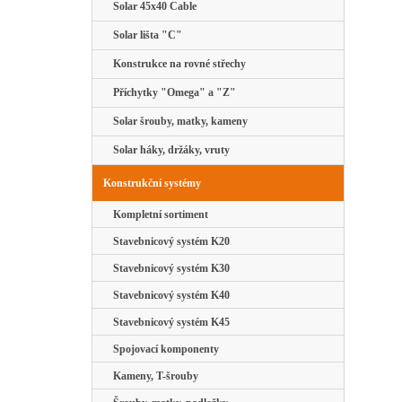
Solar 45x40 Cable
Solar lišta "C"
Konstrukce na rovné střechy
Příchytky "Omega" a "Z"
Solar šrouby, matky, kameny
Solar háky, držáky, vruty
Konstrukční systémy
Kompletní sortiment
Stavebnicový systém K20
Stavebnicový systém K30
Stavebnicový systém K40
Stavebnicový systém K45
Spojovací komponenty
Kameny, T-šrouby