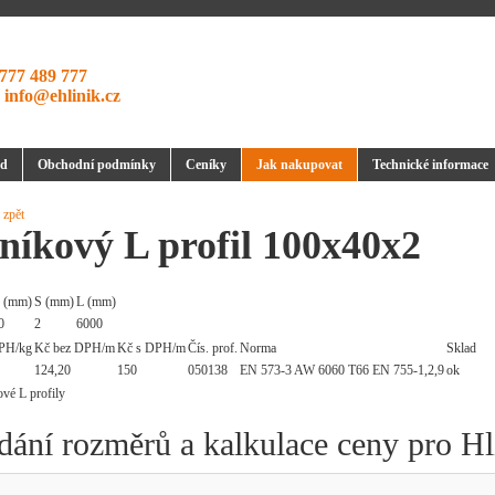
777 489 777
:
info@ehlinik.cz
d
Obchodní podmínky
Ceníky
Jak nakupovat
Technické informace
 zpět
níkový L profil 100x40x2
 (mm)
S (mm)
L (mm)
0
2
6000
PH/kg
Kč bez DPH/m
Kč s DPH/m
Čís. prof.
Norma
Sklad
124,20
150
050138
EN 573-3 AW 6060 T66 EN 755-1,2,9
ok
dání rozměrů a kalkulace ceny pro Hl