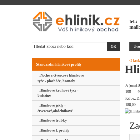
tel.:
mail
Úvo
O krok
Standardní hliníkové profily
Hli
Ploché a čtvercové hliníkové
tyče - plocháče, hranoly
A (mm)
B
Hliníkové kruhové tyče -
100
4
kulatiny
Kč bez D
180,00
Hliníkové jekly -
čtvercové,obdelníkové
Hliníkové trubky
Za
Hliníkové L profily