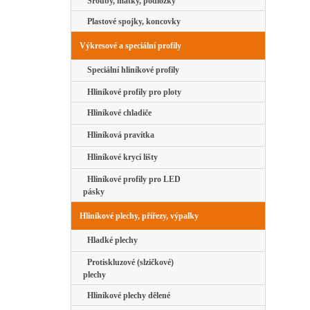
Šrouby, matky, podložky
Plastové spojky, koncovky
Výkresové a speciální profily
Speciální hliníkové profily
Hliníkové profily pro ploty
Hliníkové chladiče
Hliníková pravítka
Hliníkové krycí lišty
Hliníkové profily pro LED
pásky
Hliníkové plechy, přířezy, výpalky
Hladké plechy
Protiskluzové (slzičkové)
plechy
Hliníkové plechy dělené