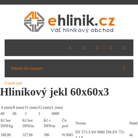
Zobrazit filtr kategorie
O krok zpět
Hliníkový jekl 60x60x3
A (mm)
B (mm)
S1 (mm)
S2 (mm)
L (mm)
60
60
3
3
6000
Kč bez
Kč bez
Kč s
Čís.
Norma
Sklad
DPH/kg
DPH/m
DPH/m
prof.
EN 573-3 AW 6060 T66 EN 755-
180,00
327,06
396
913945
ok
1,2,8