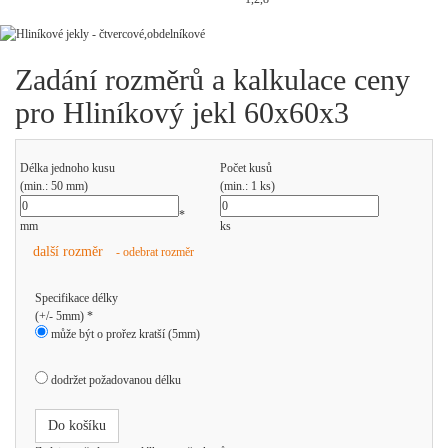
Zadání rozměrů a kalkulace ceny
pro Hliníkový jekl 60x60x3
Délka jednoho kusu
Počet kusů
(min.: 50 mm)
(min.: 1 ks)
*
mm
ks
další rozměr
- odebrat rozměr
Specifikace délky
(+/- 5mm) *
může být o prořez kratší (5mm)
dodržet požadovanou délku
Do košíku