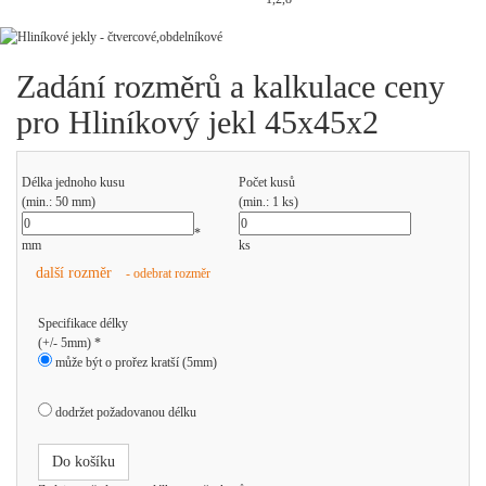
Zadání rozměrů a kalkulace ceny
pro Hliníkový jekl 45x45x2
Délka jednoho kusu
Počet kusů
(min.: 50 mm)
(min.: 1 ks)
*
mm
ks
další rozměr
- odebrat rozměr
Specifikace délky
(+/- 5mm) *
může být o prořez kratší (5mm)
dodržet požadovanou délku
Do košíku