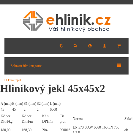
Zobrazit filtr kategorie
O krok zpět
Hliníkový jekl 45x45x2
A (mm)
B (mm)
S1 (mm)
S2 (mm)
L (mm)
45
45
2
2
6000
Kč bez
Kč bez
Kč s
Čís.
Norma
Sklad
DPH/kg
DPH/m
DPH/m
prof.
EN 573-3 AW 6060 T66 EN 755-
180,00
168,30
204
090016
ok
1,2,8