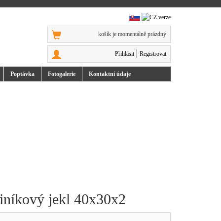
košík je momentálně prázdný
Přihlásit
Registrovat
Poptávka
Foto
galerie
Kontakt
ní údaje
liníkový jekl 40x30x2