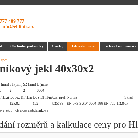
777 489 777
:
info@ehlinik.cz
d
Obchodní podmínky
Ceníky
Jak nakupovat
Technické informace
 zpět
níkový jekl 40x30x2
 (mm)
S1 (mm)
S2 (mm)
L (mm)
0
2
2
6000
PH/kg
Kč bez DPH/m
Kč s DPH/m
Čís. prof.
Norma
Sklad
125,82
152
925388
EN 573-3 AW 6060 T66 EN 755-1,2,8
ok
dání rozměrů a kalkulace ceny pro H