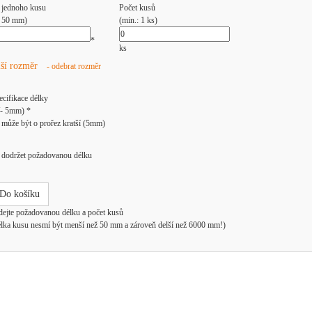
 jednoho kusu
Počet kusů
: 50 mm)
(min.: 1 ks)
*
ks
lší rozměr
- odebrat rozměr
ecifikace délky
/- 5mm) *
může být o prořez kratší (5mm)
dodržet požadovanou délku
Do košíku
dejte požadovanou délku a počet kusů
élka kusu nesmí být menší než 50 mm a zároveň delší než 6000 mm!)