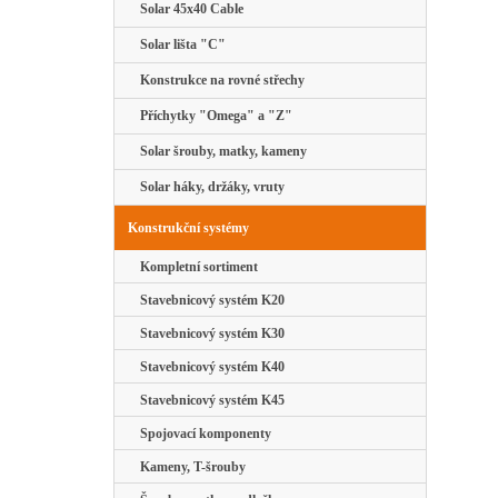
Solar 45x40 Cable
Solar lišta "C"
Konstrukce na rovné střechy
Příchytky "Omega" a "Z"
Solar šrouby, matky, kameny
Solar háky, držáky, vruty
Konstrukční systémy
Kompletní sortiment
Stavebnicový systém K20
Stavebnicový systém K30
Stavebnicový systém K40
Stavebnicový systém K45
Spojovací komponenty
Kameny, T-šrouby