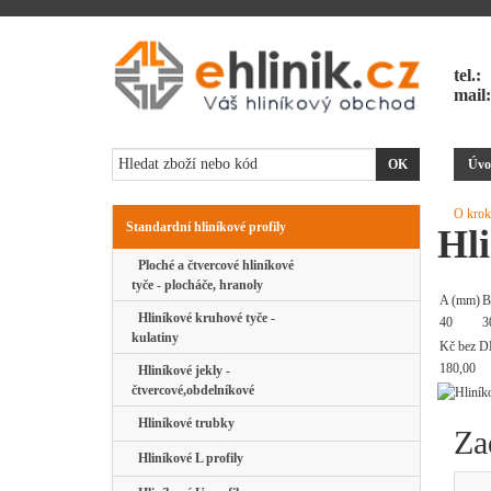
tel.:
mail
Úvo
O krok
Standardní hliníkové profily
Hli
Ploché a čtvercové hliníkové
tyče - plocháče, hranoly
A (mm)
B
Hliníkové kruhové tyče -
40
3
kulatiny
Kč bez D
180,00
Hliníkové jekly -
čtvercové,obdelníkové
Hliníkové trubky
Za
Hliníkové L profily