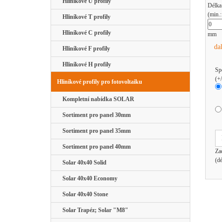
Hliníkové U profily
Délka
(min.
Hliníkové T profily
Hliníkové C profily
mm
da
Hliníkové F profily
Hliníkové H profily
Sp
(+
Hliníkové profily pro fotovoltaiku
Kompletní nabídka SOLAR
Sortiment pro panel 30mm
Sortiment pro panel 35mm
Sortiment pro panel 40mm
Za
(d
Solar 40x40 Solid
Solar 40x40 Economy
Solar 40x40 Stone
Solar Trapéz; Solar "M8"