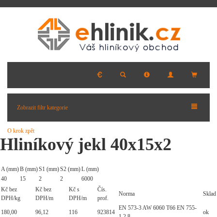
Zobrazit filtr kategorie
O krok zpět
Hliníkový jekl 40x15x2
A (mm)
B (mm)
S1 (mm)
S2 (mm)
L (mm)
40
15
2
2
6000
Kč bez
Kč bez
Kč s
Čís.
Norma
Sklad
DPH/kg
DPH/m
DPH/m
prof.
EN 573-3 AW 6060 T66 EN 755-
180,00
96,12
116
923814
ok
1,2,8