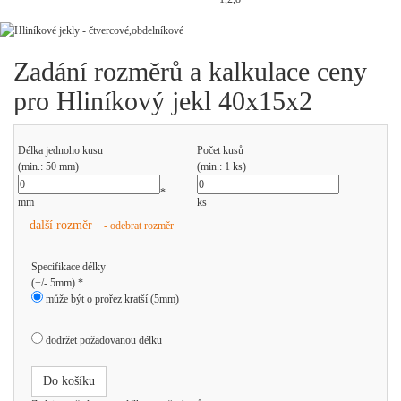
Zadání rozměrů a kalkulace ceny
pro Hliníkový jekl 40x15x2
Délka jednoho kusu
Počet kusů
(min.: 50 mm)
(min.: 1 ks)
*
mm
ks
další rozměr
- odebrat rozměr
Specifikace délky
(+/- 5mm) *
může být o prořez kratší (5mm)
dodržet požadovanou délku
Do košíku