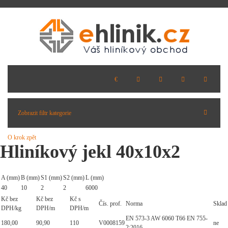
Zobrazit filtr kategorie
O krok zpět
Hliníkový jekl 40x10x2
A (mm)
B (mm)
S1 (mm)
S2 (mm)
L (mm)
40
10
2
2
6000
Kč bez
Kč bez
Kč s
Čís. prof.
Norma
Sklad
DPH/kg
DPH/m
DPH/m
EN 573-3 AW 6060 T66 EN 755-
180,00
90,90
110
V0008159
ne
2:2016