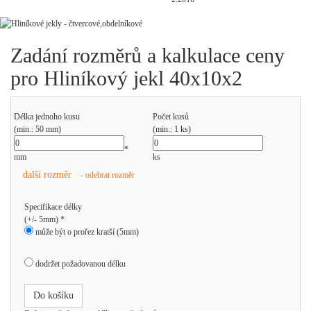
Zadání rozměrů a kalkulace ceny
pro Hliníkový jekl 40x10x2
Délka jednoho kusu
Počet kusů
(min.: 50 mm)
(min.: 1 ks)
*
mm
ks
další rozměr
- odebrat rozměr
Specifikace délky
(+/- 5mm) *
může být o prořez kratší (5mm)
dodržet požadovanou délku
Do košíku