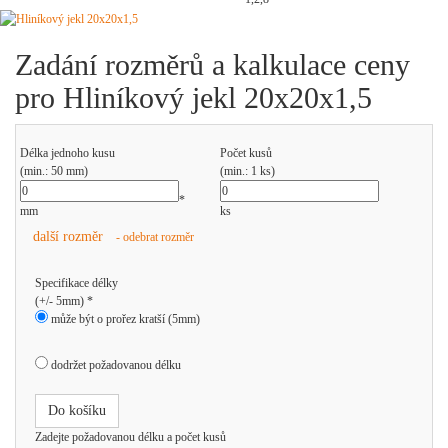
Zadání rozměrů a kalkulace ceny
pro Hliníkový jekl 20x20x1,5
Délka jednoho kusu
Počet kusů
(min.: 50 mm)
(min.: 1 ks)
*
mm
ks
další rozměr
- odebrat rozměr
Specifikace délky
(+/- 5mm) *
může být o prořez kratší (5mm)
dodržet požadovanou délku
Do košíku
Zadejte požadovanou délku a počet kusů