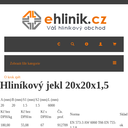
Zobrazit filtr kategorie
O krok zpět
Hliníkový jekl 20x20x1,5
A (mm)
B (mm)
S1 (mm)
S2 (mm)
L (mm)
20
20
1.5
1.5
6000
Kč bez
Kč bez
Kč s
Čís.
Norma
Sklad
DPH/kg
DPH/m
DPH/m
prof.
EN 573-3 AW 6060 T66 EN 755-
180,00
55,08
67
912709
ok
1,2,8