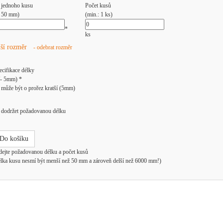
 jednoho kusu
Počet kusů
: 50 mm)
(min.: 1 ks)
*
ks
lší rozměr
- odebrat rozměr
ecifikace délky
/- 5mm) *
může být o prořez kratší (5mm)
dodržet požadovanou délku
Do košíku
dejte požadovanou délku a počet kusů
élka kusu nesmí být menší než 50 mm a zároveň delší než 6000 mm!)