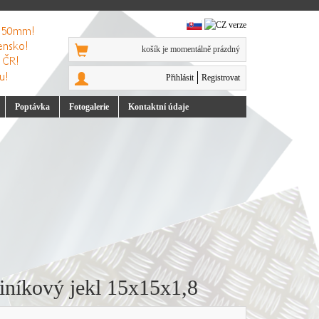
košík je momentálně prázdný
Přihlásit
Registrovat
Poptávka
Foto
galerie
Kontakt
ní údaje
iníkový jekl 15x15x1,8