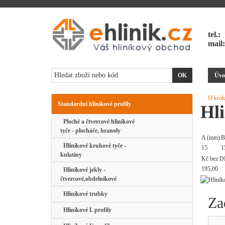
tel.:
mail
Úvo
O krok
Standardní hliníkové profily
Hli
Ploché a čtvercové hliníkové
tyče - plocháče, hranoly
A (mm)
B
Hliníkové kruhové tyče -
15
1
kulatiny
Kč bez D
195,00
Hliníkové jekly -
čtvercové,obdelníkové
Hliníkové trubky
Za
Hliníkové L profily