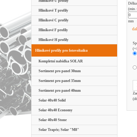
Hliníkové U profily
Délka
(min.
Hliníkové T profily
Hliníkové C profily
mm
da
Hliníkové F profily
Hliníkové H profily
Sp
(+
Hliníkové profily pro fotovoltaiku
Kompletní nabídka SOLAR
Sortiment pro panel 30mm
Sortiment pro panel 35mm
Sortiment pro panel 40mm
Za
(d
Solar 40x40 Solid
Solar 40x40 Economy
Solar 40x40 Stone
Solar Trapéz; Solar "M8"