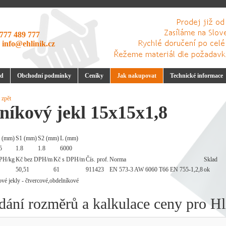
777 489 777
:
info@ehlinik.cz
d
Obchodní podmínky
Ceníky
Jak nakupovat
Technické informace
 zpět
níkový jekl 15x15x1,8
 (mm)
S1 (mm)
S2 (mm)
L (mm)
5
1.8
1.8
6000
PH/kg
Kč bez DPH/m
Kč s DPH/m
Čís. prof.
Norma
Sklad
50,51
61
911423
EN 573-3 AW 6060 T66 EN 755-1,2,8
ok
dání rozměrů a kalkulace ceny pro Hl