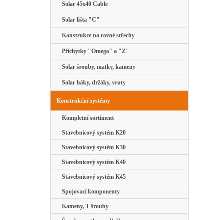
Solar 45x40 Cable
Solar lišta "C"
Konstrukce na rovné střechy
Příchytky "Omega" a "Z"
Solar šrouby, matky, kameny
Solar háky, držáky, vruty
Konstrukční systémy
Kompletní sortiment
Stavebnicový systém K20
Stavebnicový systém K30
Stavebnicový systém K40
Stavebnicový systém K45
Spojovací komponenty
Kameny, T-šrouby