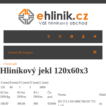
Zobrazit filtr kategorie
O krok zpět
Hliníkový jekl 120x60x3
A (mm)
B (mm)
S1 (mm)
S2 (mm)
L (mm)
120
60
3
3
6000
Kč bez
Kč bez
Kč s
Čís.
Norma
Sklad
DPH/kg
DPH/m
DPH/m
prof.
EN 573-3 AW 6060 T66 EN 755-
180,00
496,08
600
926494
ok
1,2,8