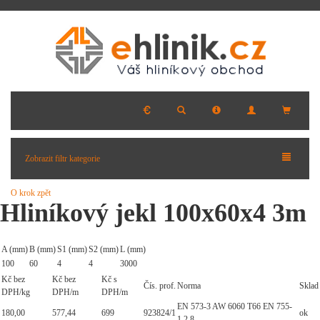
Zobrazit filtr kategorie
O krok zpět
Hliníkový jekl 100x60x4 3m
A (mm)
B (mm)
S1 (mm)
S2 (mm)
L (mm)
100
60
4
4
3000
Kč bez
Kč bez
Kč s
Čís. prof.
Norma
Sklad
DPH/kg
DPH/m
DPH/m
EN 573-3 AW 6060 T66 EN 755-
180,00
577,44
699
923824/1
ok
1,2,8