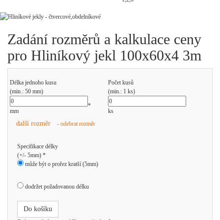
Zadání rozměrů a kalkulace ceny
pro Hliníkový jekl 100x60x4 3m
Délka jednoho kusu
Počet kusů
(min.: 50 mm)
(min.: 1 ks)
*
mm
ks
další rozměr
- odebrat rozměr
Specifikace délky
(+/- 5mm) *
může být o prořez kratší (5mm)
dodržet požadovanou délku
Do košíku