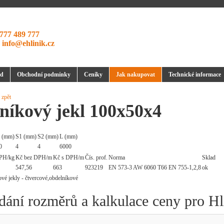
777 489 777
:
info@ehlinik.cz
d
Obchodní podmínky
Ceníky
Jak nakupovat
Technické informace
 zpět
níkový jekl 100x50x4
 (mm)
S1 (mm)
S2 (mm)
L (mm)
0
4
4
6000
PH/kg
Kč bez DPH/m
Kč s DPH/m
Čís. prof.
Norma
Sklad
547,56
663
923219
EN 573-3 AW 6060 T66 EN 755-1,2,8
ok
dání rozměrů a kalkulace ceny pro H