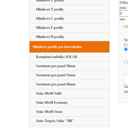
Hliníkové U profily
Délka
(min.
Hliníkové T profily
Hliníkové C profily
mm
da
Hliníkové F profily
Hliníkové H profily
Sp
(+
Hliníkové profily pro fotovoltaiku
Kompletní nabídka SOLAR
Sortiment pro panel 30mm
Sortiment pro panel 35mm
Sortiment pro panel 40mm
Za
(d
Solar 40x40 Solid
Solar 40x40 Economy
Solar 40x40 Stone
Solar Trapéz; Solar "M8"