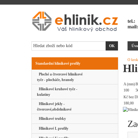
tel.:
mail
Úvo
O krok
Standardní hliníkové profily
Hli
Ploché a čtvercové hliníkové
tyče - plocháče, hranoly
A (mm)
B
Hliníkové kruhové tyče -
100
5
kulatiny
Kč bez D
180,00
Hliníkové jekly -
čtvercové,obdelníkové
Hliníkové trubky
Za
Hliníkové L profily