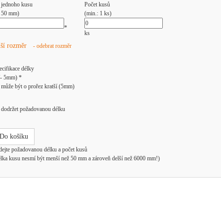
 jednoho kusu
Počet kusů
: 50 mm)
(min.: 1 ks)
*
ks
lší rozměr
- odebrat rozměr
ecifikace délky
/- 5mm) *
může být o prořez kratší (5mm)
dodržet požadovanou délku
Do košíku
dejte požadovanou délku a počet kusů
élka kusu nesmí být menší než 50 mm a zároveň delší než 6000 mm!)