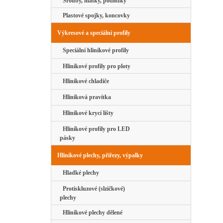
Šrouby, matky, podložky
Plastové spojky, koncovky
Výkresové a speciální profily
Speciální hliníkové profily
Hliníkové profily pro ploty
Hliníkové chladiče
Hliníková pravítka
Hliníkové krycí lišty
Hliníkové profily pro LED
pásky
Hliníkové plechy, přířezy, výpalky
Hladké plechy
Protiskluzové (slzičkové)
plechy
Hliníkové plechy dělené