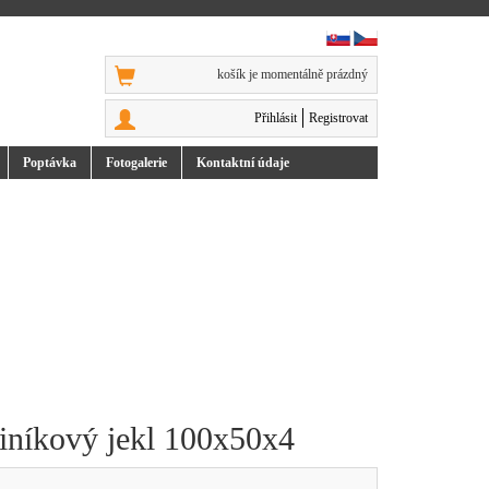
košík je momentálně prázdný
Přihlásit
Registrovat
Poptávka
Foto
galerie
Kontakt
ní údaje
liníkový jekl 100x50x4