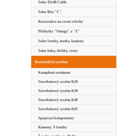
Solar 45x40 Cable
Solar lišta "C"
Konstrukce na rovné střechy
Příchytky "Omega" a "Z"
Solar šrouby, matky, kameny
Solar háky, držáky, vruty
Konstrukční systémy
Kompletní sortiment
Stavebnicový systém K20
Stavebnicový systém K30
Stavebnicový systém K40
Stavebnicový systém K45
Spojovací komponenty
Kameny, T-šrouby