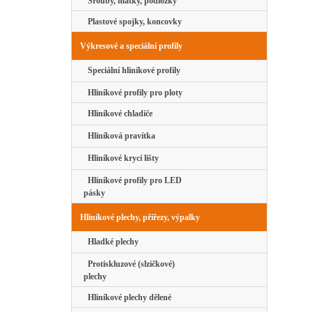
Šrouby, matky, podložky
Plastové spojky, koncovky
Výkresové a speciální profily
Speciální hliníkové profily
Hliníkové profily pro ploty
Hliníkové chladiče
Hliníková pravítka
Hliníkové krycí lišty
Hliníkové profily pro LED
pásky
Hliníkové plechy, přířezy, výpalky
Hladké plechy
Protiskluzové (slzičkové)
plechy
Hliníkové plechy dělené