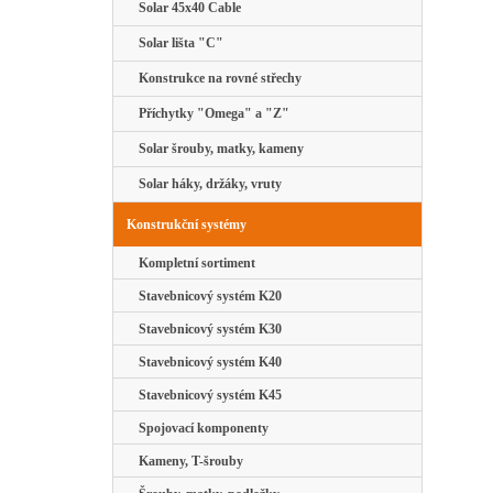
Solar 45x40 Cable
Solar lišta "C"
Konstrukce na rovné střechy
Příchytky "Omega" a "Z"
Solar šrouby, matky, kameny
Solar háky, držáky, vruty
Konstrukční systémy
Kompletní sortiment
Stavebnicový systém K20
Stavebnicový systém K30
Stavebnicový systém K40
Stavebnicový systém K45
Spojovací komponenty
Kameny, T-šrouby