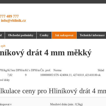
777 489 777
:
info@ehlinik.cz
d
Obchodní podmínky
Ceníky
Jak nakupovat
Technické informace
 zpět
iníkový drát 4 mm měkký
PH/kg
Kč bez DPH/m
Kč s DPH/m
Čís. prof.
Norma
Sklad
7,82
9
100000005
STN 424004.11, 427410.0 ,421418.00
ok
lkulace ceny pro Hliníkový drát 4 
kupovat v
Množství drátu
(min.: 0,5kg)