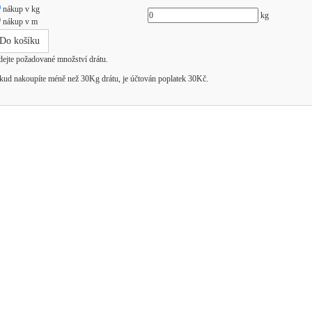
nákup v kg
kg
nákup v m
Do košíku
dejte požadované množství drátu.
kud nakoupíte méně než 30Kg drátu, je účtován poplatek 30Kč.