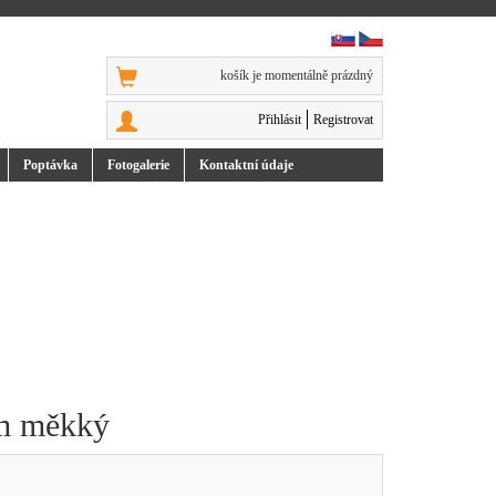
košík je momentálně prázdný
Přihlásit
Registrovat
Poptávka
Foto
galerie
Kontakt
ní údaje
mm měkký