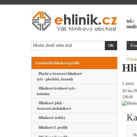
tel.:
mail
Úvo
O krok
Standardní hliníkové profily
Hl
Ploché a čtvercové hliníkové
tyče - plocháče, hranoly
L (mm)
Hliníkové kruhové tyče -
Kč bez D
kulatiny
230,00
Hliníkové jekly -
čtvercové,obdelníkové
Ka
Hliníkové trubky
Hliníkové L profily
Na