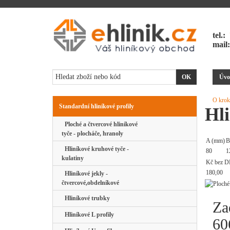
tel.:
mail
Úvo
O krok
Standardní hliníkové profily
Hli
Ploché a čtvercové hliníkové
tyče - plocháče, hranoly
A (mm)
B
Hliníkové kruhové tyče -
80
1
kulatiny
Kč bez D
180,00
Hliníkové jekly -
čtvercové,obdelníkové
Hliníkové trubky
Za
Hliníkové L profily
60