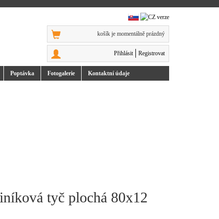
košík je momentálně prázdný
Přihlásit
Registrovat
Poptávka
Foto
galerie
Kontakt
ní údaje
3
iníková tyč plochá 80x12