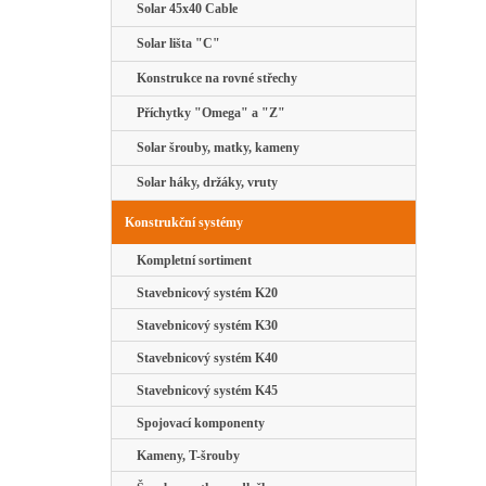
Solar 45x40 Cable
Solar lišta "C"
Konstrukce na rovné střechy
Příchytky "Omega" a "Z"
Solar šrouby, matky, kameny
Solar háky, držáky, vruty
Konstrukční systémy
Kompletní sortiment
Stavebnicový systém K20
Stavebnicový systém K30
Stavebnicový systém K40
Stavebnicový systém K45
Spojovací komponenty
Kameny, T-šrouby