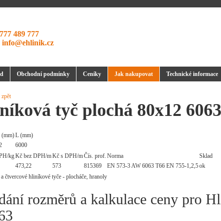
777 489 777
:
info@ehlinik.cz
d
Obchodní podmínky
Ceníky
Jak nakupovat
Technické informace
 zpět
níková tyč plochá 80x12 606
 (mm)
L (mm)
2
6000
PH/kg
Kč bez DPH/m
Kč s DPH/m
Čís. prof.
Norma
Sklad
473,22
573
815369
EN 573-3 AW 6063 T66 EN 755-1,2,5
ok
dání rozměrů a kalkulace ceny pro Hl
63