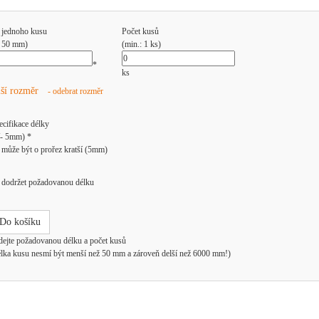
 jednoho kusu
Počet kusů
: 50 mm)
(min.: 1 ks)
*
ks
lší rozměr
- odebrat rozměr
ecifikace délky
/- 5mm) *
může být o prořez kratší (5mm)
dodržet požadovanou délku
Do košíku
dejte požadovanou délku a počet kusů
élka kusu nesmí být menší než 50 mm a zároveň delší než 6000 mm!)