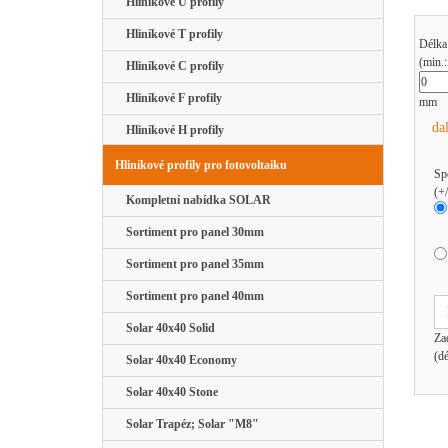
Hliníkové U profily
Hliníkové T profily
Délka
(min.
Hliníkové C profily
Hliníkové F profily
mm
da
Hliníkové H profily
Hliníkové profily pro fotovoltaiku
Sp
(+
Kompletní nabídka SOLAR
Sortiment pro panel 30mm
Sortiment pro panel 35mm
Sortiment pro panel 40mm
Solar 40x40 Solid
Za
(d
Solar 40x40 Economy
Solar 40x40 Stone
Solar Trapéz; Solar "M8"