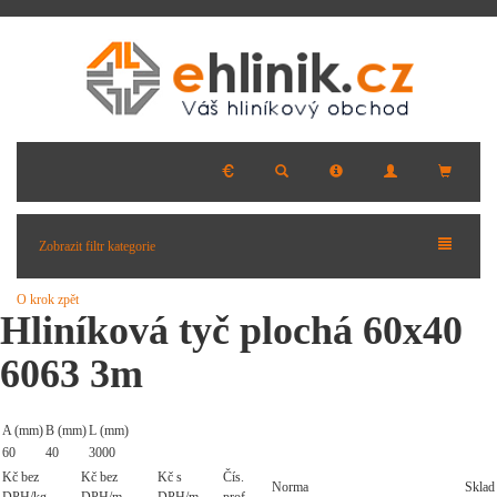
Zobrazit filtr kategorie
O krok zpět
Hliníková tyč plochá 60x40
6063 3m
A (mm)
B (mm)
L (mm)
60
40
3000
Kč bez
Kč bez
Kč s
Čís.
Norma
Sklad