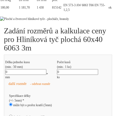
DPH/kg
DPH/m
DPH/m
prof.
EN 573-3 AW 6063 T66 EN 755-
180,00
1 181,70
1 430
815142
ok
1,2,5
Zadání rozměrů a kalkulace ceny
pro Hliníková tyč plochá 60x40
6063 3m
Délka jednoho kusu
Počet kusů
(min.: 50 mm)
(min.: 1 ks)
*
mm
ks
další rozměr
- odebrat rozměr
Specifikace délky
(+/- 5mm) *
může být o prořez kratší (5mm)