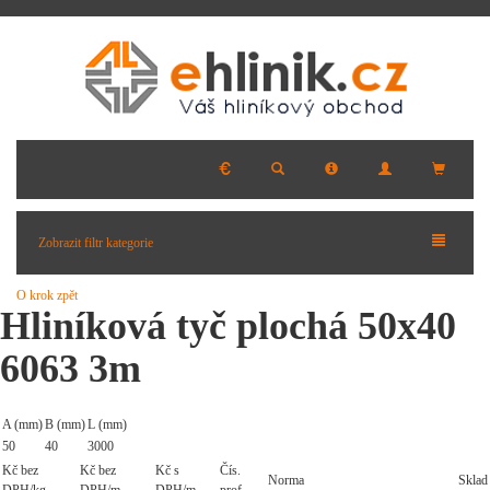
Zobrazit filtr kategorie
O krok zpět
Hliníková tyč plochá 50x40
6063 3m
A (mm)
B (mm)
L (mm)
50
40
3000
Kč bez
Kč bez
Kč s
Čís.
Norma
Sklad