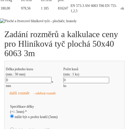
DPH/kg
DPH/m
DPH/m
prof.
EN 573-3 AW 6063 T66 EN 755-
180,00
979,56
1 185
816247
ok
1,2,5
Zadání rozměrů a kalkulace ceny
pro Hliníková tyč plochá 50x40
6063 3m
Délka jednoho kusu
Počet kusů
(min.: 50 mm)
(min.: 1 ks)
*
mm
ks
další rozměr
- odebrat rozměr
Specifikace délky
(+/- 5mm) *
může být o prořez kratší (5mm)