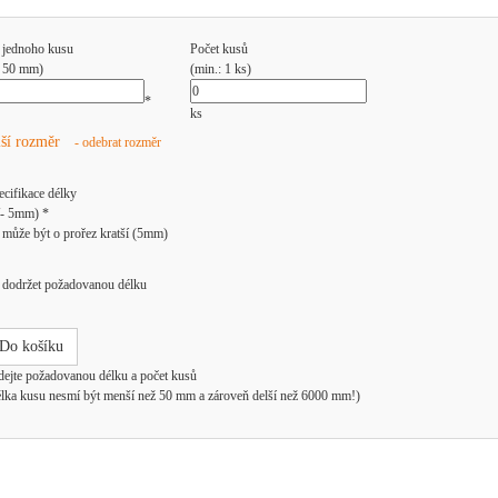
 jednoho kusu
Počet kusů
: 50 mm)
(min.: 1 ks)
*
ks
lší rozměr
- odebrat rozměr
ecifikace délky
/- 5mm) *
může být o prořez kratší (5mm)
dodržet požadovanou délku
Do košíku
dejte požadovanou délku a počet kusů
élka kusu nesmí být menší než 50 mm a zároveň delší než 6000 mm!)