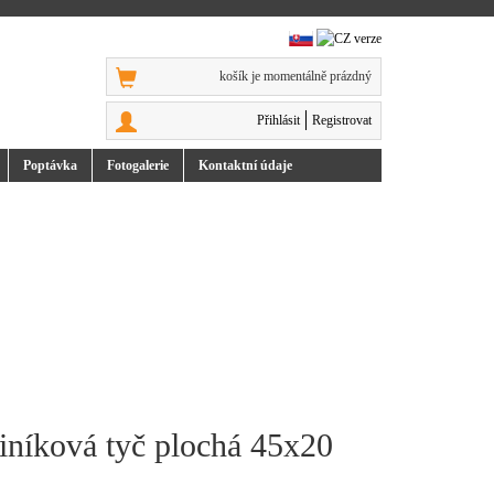
košík je momentálně prázdný
Přihlásit
Registrovat
Poptávka
Foto
galerie
Kontakt
ní údaje
3
iníková tyč plochá 45x20