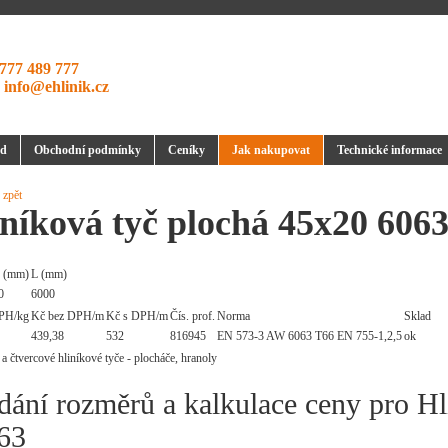
777 489 777
:
info@ehlinik.cz
d
Obchodní podmínky
Ceníky
Jak nakupovat
Technické informace
 zpět
níková tyč plochá 45x20 606
 (mm)
L (mm)
0
6000
PH/kg
Kč bez DPH/m
Kč s DPH/m
Čís. prof.
Norma
Sklad
439,38
532
816945
EN 573-3 AW 6063 T66 EN 755-1,2,5
ok
dání rozměrů a kalkulace ceny pro Hl
63