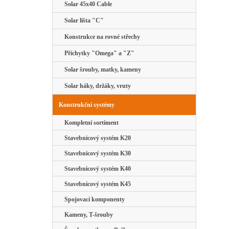
Solar 45x40 Cable
Solar lišta "C"
Konstrukce na rovné střechy
Příchytky "Omega" a "Z"
Solar šrouby, matky, kameny
Solar háky, držáky, vruty
Konstrukční systémy
Kompletní sortiment
Stavebnicový systém K20
Stavebnicový systém K30
Stavebnicový systém K40
Stavebnicový systém K45
Spojovací komponenty
Kameny, T-šrouby