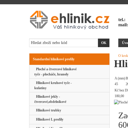
tel.:
mail
Úvo
O krok
Standardní hliníkové profily
Hli
Ploché a čtvercové hliníkové
tyče - plocháče, hranoly
A (mm)
B
Hliníkové kruhové tyče -
45
2
kulatiny
Kč bez D
180,00
Hliníkové jekly -
čtvercové,obdelníkové
Hliníkové trubky
Za
Hliníkové L profily
60