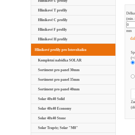
Hliníkové U profily
Hliníkové T profily
Délka
(min.
Hliníkové C profily
Hliníkové F profily
mm
da
Hliníkové H profily
Hliníkové profily pro fotovoltaiku
Sp
(+
Kompletní nabídka SOLAR
Sortiment pro panel 30mm
Sortiment pro panel 35mm
Sortiment pro panel 40mm
Solar 40x40 Solid
Za
(d
Solar 40x40 Economy
Solar 40x40 Stone
Solar Trapéz; Solar "M8"