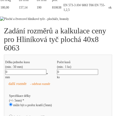
DPH/kg
DPH/m
DPH/m
prof.
EN 573-3 AW 6063 T66 EN 755-
180,00
157,14
190
810638
ok
1,2,5
Zadání rozměrů a kalkulace ceny
pro Hliníková tyč plochá 40x8
6063
Délka jednoho kusu
Počet kusů
(min.: 50 mm)
(min.: 1 ks)
*
mm
ks
další rozměr
- odebrat rozměr
Specifikace délky
(+/- 5mm) *
může být o prořez kratší (5mm)