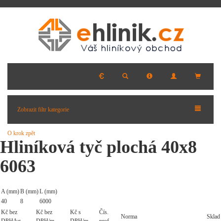
Zobrazit filtr kategorie
O krok zpět
Hliníková tyč plochá 40x8
6063
A (mm)
B (mm)
L (mm)
40
8
6000
Kč bez
Kč bez
Kč s
Čís.
Norma
Sklad