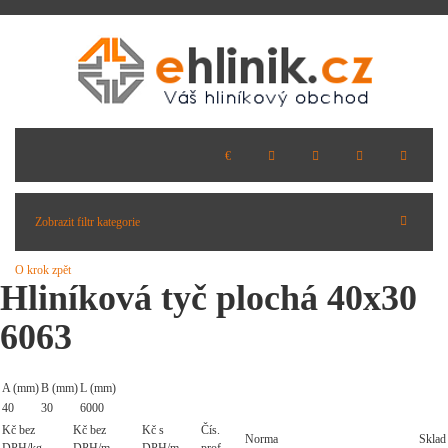
Zobrazit filtr kategorie
O krok zpět
Hliníková tyč plochá 40x30
6063
A (mm)
B (mm)
L (mm)
40
30
6000
Kč bez
Kč bez
Kč s
Čís.
Norma
Sklad