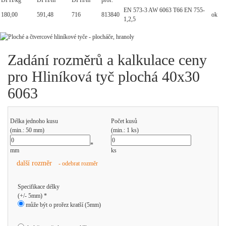
DPH/kg
DPH/m
DPH/m
prof.
EN 573-3 AW 6063 T66 EN 755-
180,00
591,48
716
813840
ok
1,2,5
Zadání rozměrů a kalkulace ceny
pro Hliníková tyč plochá 40x30
6063
Délka jednoho kusu
Počet kusů
(min.: 50 mm)
(min.: 1 ks)
*
mm
ks
další rozměr
- odebrat rozměr
Specifikace délky
(+/- 5mm) *
může být o prořez kratší (5mm)