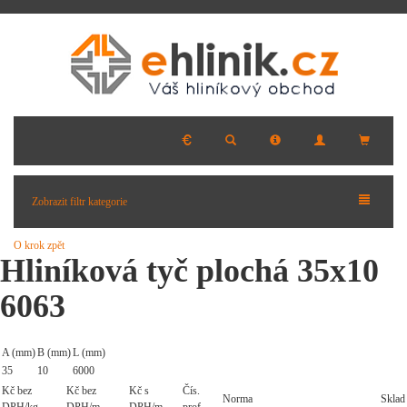
Zobrazit filtr kategorie
O krok zpět
Hliníková tyč plochá 35x10
6063
A (mm)
B (mm)
L (mm)
35
10
6000
Kč bez
Kč bez
Kč s
Čís.
Norma
Sklad