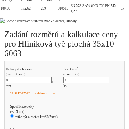
DPH/kg
DPH/m
DPH/m
prof.
EN 573-3 AW 6063 T66 EN 755-
180,00
172,62
209
810510
ok
1,2,5
Zadání rozměrů a kalkulace ceny
pro Hliníková tyč plochá 35x10
6063
Délka jednoho kusu
Počet kusů
(min.: 50 mm)
(min.: 1 ks)
*
mm
ks
další rozměr
- odebrat rozměr
Specifikace délky
(+/- 5mm) *
může být o prořez kratší (5mm)