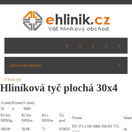
Zobrazit filtr kategorie
O krok zpět
Hliníková tyč plochá 30x4
A (mm)
B (mm)
L (mm)
30
4
6000
Kč bez
Kč bez
Kč s
Čís.
Norma
Sklad
DPH/kg
DPH/m
DPH/m
prof.
EN 573-3 AW 6060 T66 EN 755-
180,00
58,68
71
810635
ok
1,2,5