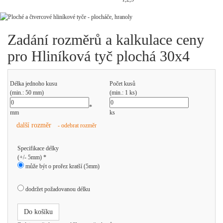
Zadání rozměrů a kalkulace ceny
pro Hliníková tyč plochá 30x4
Délka jednoho kusu
Počet kusů
(min.: 50 mm)
(min.: 1 ks)
*
mm
ks
další rozměr
- odebrat rozměr
Specifikace délky
(+/- 5mm) *
může být o prořez kratší (5mm)
dodržet požadovanou délku
Do košíku