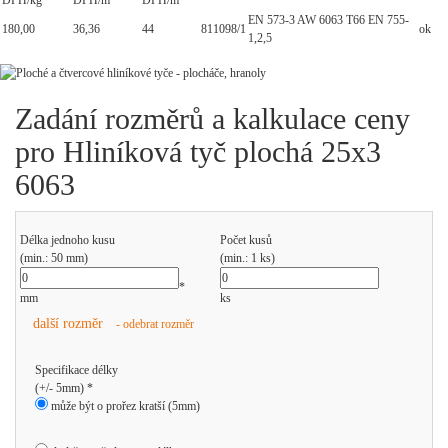
DPH/kg
DPH/m
DPH/m
EN 573-3 AW 6063 T66 EN 755-
180,00
36,36
44
811098/1
ok
1,2,5
Zadání rozměrů a kalkulace ceny
pro Hliníková tyč plochá 25x3
6063
Délka jednoho kusu
Počet kusů
(min.: 50 mm)
(min.: 1 ks)
*
mm
ks
další rozměr
- odebrat rozměr
Specifikace délky
(+/- 5mm) *
může být o prořez kratší (5mm)