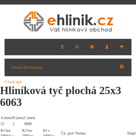
Zobrazit filtr kategorie
O krok zpět
Hliníková tyč plochá 25x3
6063
A (mm)
B (mm)
L (mm)
25
3
6000
Kč bez
Kč bez
Kč s
Čís. prof.
Norma
Sklad