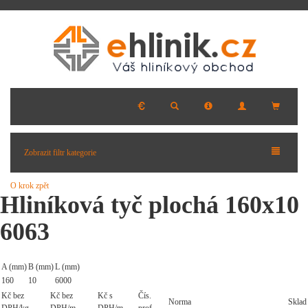
Zobrazit filtr kategorie
O krok zpět
Hliníková tyč plochá 160x10
6063
A (mm)
B (mm)
L (mm)
160
10
6000
Kč bez
Kč bez
Kč s
Čís.
Norma
Sklad