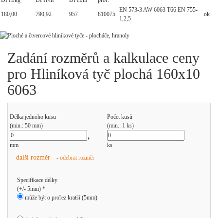
DPH/kg
DPH/m
DPH/m
prof.
EN 573-3 AW 6063 T66 EN 755-
180,00
790,92
957
810075
ok
1,2,5
Zadání rozměrů a kalkulace ceny
pro Hliníková tyč plochá 160x10
6063
Délka jednoho kusu
Počet kusů
(min.: 50 mm)
(min.: 1 ks)
*
mm
ks
další rozměr
- odebrat rozměr
Specifikace délky
(+/- 5mm) *
může být o prořez kratší (5mm)