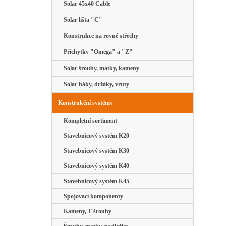
Solar 45x40 Cable
Solar lišta "C"
Konstrukce na rovné střechy
Příchytky "Omega" a "Z"
Solar šrouby, matky, kameny
Solar háky, držáky, vruty
Konstrukční systémy
Kompletní sortiment
Stavebnicový systém K20
Stavebnicový systém K30
Stavebnicový systém K40
Stavebnicový systém K45
Spojovací komponenty
Kameny, T-šrouby