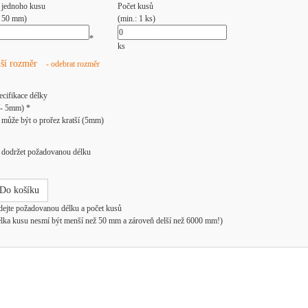
 jednoho kusu
Počet kusů
: 50 mm)
(min.: 1 ks)
*
ks
lší rozměr
- odebrat rozměr
ecifikace délky
/- 5mm) *
může být o prořez kratší (5mm)
dodržet požadovanou délku
Do košíku
dejte požadovanou délku a počet kusů
élka kusu nesmí být menší než 50 mm a zároveň delší než 6000 mm!)