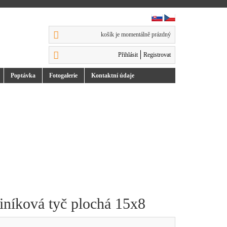
košík je momentálně prázdný
Přihlásit
Registrovat
Poptávka
Foto
galerie
Kontakt
ní údaje
iníková tyč plochá 15x8