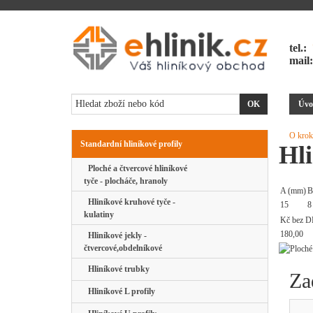
tel.:
mail
Úvo
O krok
Standardní hliníkové profily
Hli
Ploché a čtvercové hliníkové
tyče - plocháče, hranoly
A (mm)
B
Hliníkové kruhové tyče -
15
8
kulatiny
Kč bez D
180,00
Hliníkové jekly -
čtvercové,obdelníkové
Hliníkové trubky
Za
Hliníkové L profily