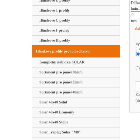
Hliníkové U profily
Délka
(min.
Hliníkové T profily
Hliníkové C profily
mm
da
Hliníkové F profily
Hliníkové H profily
Sp
(+
Hliníkové profily pro fotovoltaiku
Kompletní nabídka SOLAR
Sortiment pro panel 30mm
Sortiment pro panel 35mm
Sortiment pro panel 40mm
Za
(d
Solar 40x40 Solid
Solar 40x40 Economy
Solar 40x40 Stone
Solar Trapéz; Solar "M8"