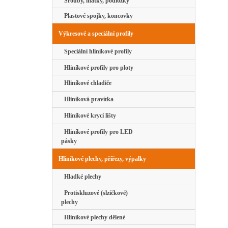
Šrouby, matky, podložky
Plastové spojky, koncovky
Výkresové a speciální profily
Speciální hliníkové profily
Hliníkové profily pro ploty
Hliníkové chladiče
Hliníková pravítka
Hliníkové krycí lišty
Hliníkové profily pro LED
pásky
Hliníkové plechy, přířezy, výpalky
Hladké plechy
Protiskluzové (slzičkové)
plechy
Hliníkové plechy dělené