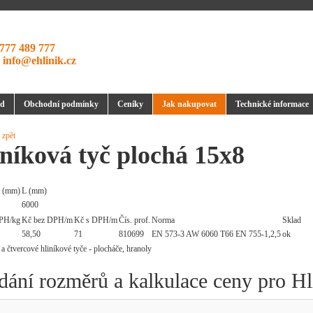
777 489 777
:
info@ehlinik.cz
d
Obchodní podmínky
Ceníky
Jak nakupovat
Technické informace
 zpět
níková tyč plochá 15x8
 (mm)
L (mm)
6000
PH/kg
Kč bez DPH/m
Kč s DPH/m
Čís. prof.
Norma
Sklad
58,50
71
810699
EN 573-3 AW 6060 T66 EN 755-1,2,5
ok
dání rozměrů a kalkulace ceny pro Hl