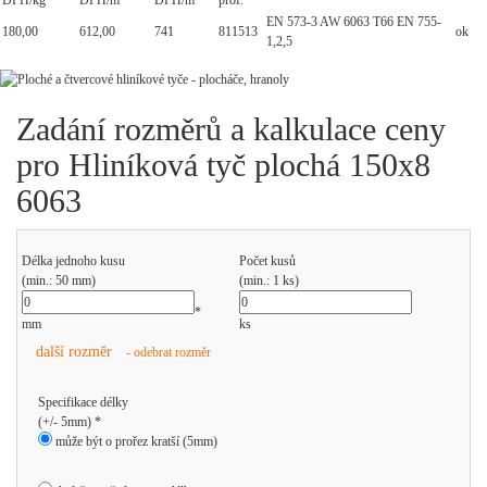
DPH/kg
DPH/m
DPH/m
prof.
EN 573-3 AW 6063 T66 EN 755-
180,00
612,00
741
811513
ok
1,2,5
Zadání rozměrů a kalkulace ceny
pro Hliníková tyč plochá 150x8
6063
Délka jednoho kusu
Počet kusů
(min.: 50 mm)
(min.: 1 ks)
*
mm
ks
další rozměr
- odebrat rozměr
Specifikace délky
(+/- 5mm) *
může být o prořez kratší (5mm)