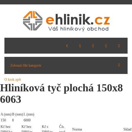
Zobrazit filtr kategorie
O krok zpět
Hliníková tyč plochá 150x8
6063
A (mm)
B (mm)
L (mm)
150
8
6000
Kč bez
Kč bez
Kč s
Čís.
Norma
Sklad