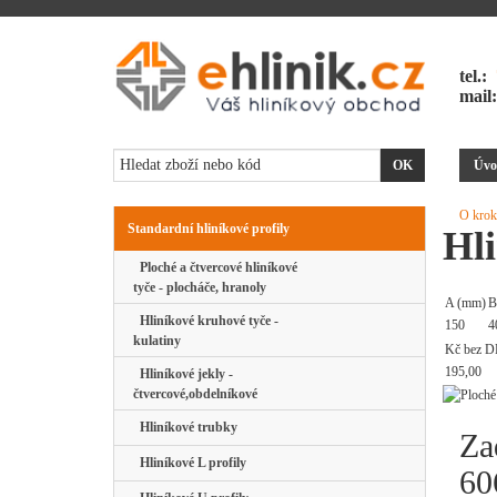
tel.:
mail
Úvo
O krok
Standardní hliníkové profily
Hl
Ploché a čtvercové hliníkové
tyče - plocháče, hranoly
A (mm)
B
Hliníkové kruhové tyče -
150
4
kulatiny
Kč bez D
195,00
Hliníkové jekly -
čtvercové,obdelníkové
Hliníkové trubky
Za
Hliníkové L profily
60