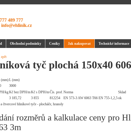
777 489 777
:
info@ehlinik.cz
d
Obchodní podmínky
Ceníky
Jak nakupovat
Technické informace
 zpět
iníková tyč plochá 150x40 60
 (mm)
L (mm)
0
3000
PH/kg
Kč bez DPH/m
Kč s DPH/m
Čís. prof.
Norma
Sklad
3 185,72
3 855
812254
EN 573-3 AW 6063 T66 EN 755-1,2,5
ok
dání rozměrů a kalkulace ceny pro Hl
63 3m