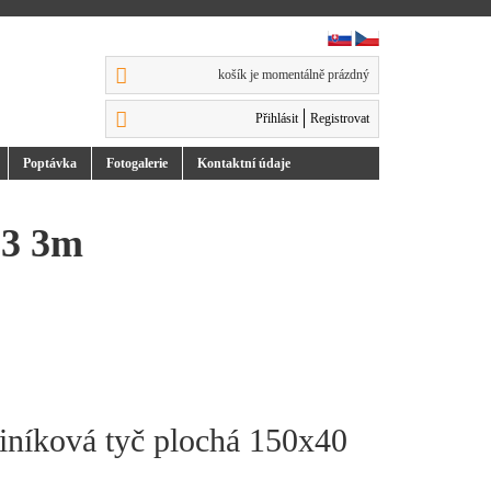
košík je momentálně prázdný
Přihlásit
Registrovat
Poptávka
Foto
galerie
Kontakt
ní údaje
63 3m
iníková tyč plochá 150x40