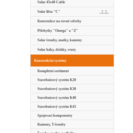
Solar 45x40 Cable
Solar lišta "C"
Konstrukce na rovné střechy
Příchytky "Omega" a "Z"
Solar šrouby, matky, kameny
Solar háky, držáky, vruty
Konstrukční systémy
Kompletní sortiment
Stavebnicový systém K20
Stavebnicový systém K30
Stavebnicový systém K40
Stavebnicový systém K45
Spojovací komponenty
Kameny, T-šrouby