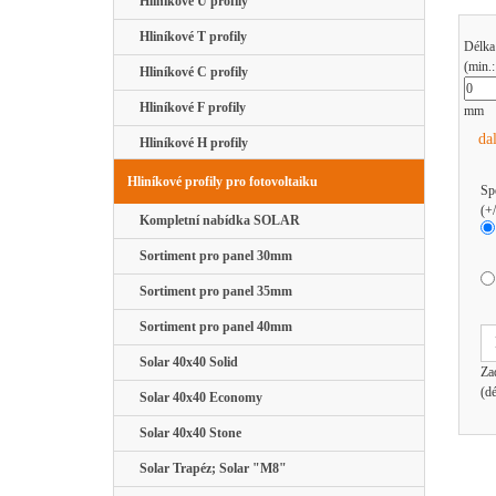
Hliníkové U profily
Hliníkové T profily
Délka
(min.
Hliníkové C profily
Hliníkové F profily
mm
da
Hliníkové H profily
Hliníkové profily pro fotovoltaiku
Sp
(+
Kompletní nabídka SOLAR
Sortiment pro panel 30mm
Sortiment pro panel 35mm
Sortiment pro panel 40mm
Solar 40x40 Solid
Za
(d
Solar 40x40 Economy
Solar 40x40 Stone
Solar Trapéz; Solar "M8"