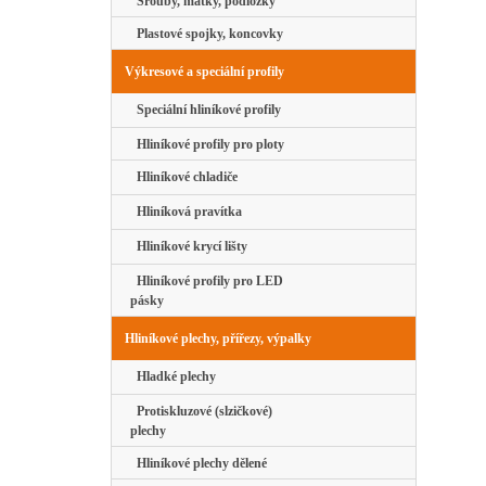
Šrouby, matky, podložky
Plastové spojky, koncovky
Výkresové a speciální profily
Speciální hliníkové profily
Hliníkové profily pro ploty
Hliníkové chladiče
Hliníková pravítka
Hliníkové krycí lišty
Hliníkové profily pro LED
pásky
Hliníkové plechy, přířezy, výpalky
Hladké plechy
Protiskluzové (slzičkové)
plechy
Hliníkové plechy dělené