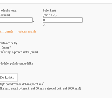
 jednoho kusu
Počet kusů
: 50 mm)
(min.: 1 ks)
*
ks
lší rozměr
- odebrat rozměr
ecifikace délky
/- 5mm) *
může být o prořez kratší (5mm)
dodržet požadovanou délku
Do košíku
dejte požadovanou délku a počet kusů
élka kusu nesmí být menší než 50 mm a zároveň delší než 3000 mm!)