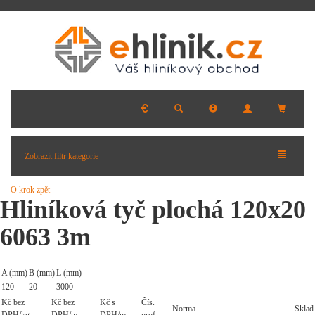
Zobrazit filtr kategorie
O krok zpět
Hliníková tyč plochá 120x20
6063 3m
A (mm)
B (mm)
L (mm)
120
20
3000
Kč bez
Kč bez
Kč s
Čís.
Norma
Sklad