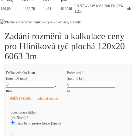
DPH/kg
DPH/m
DPH/m
prof.
EN 573-3 AW 6063 T66 EN 755-
180,00
1 182,78
1 431
812946
ok
1,2,5
Zadání rozměrů a kalkulace ceny
pro Hliníková tyč plochá 120x20
6063 3m
Délka jednoho kusu
Počet kusů
(min.: 50 mm)
(min.: 1 ks)
*
mm
ks
další rozměr
- odebrat rozměr
Specifikace délky
(+/- 5mm) *
může být o prořez kratší (5mm)